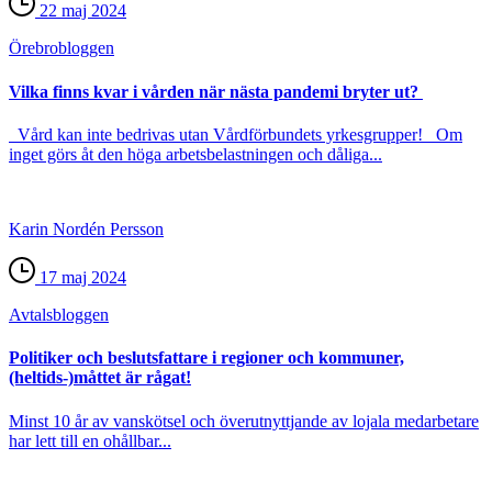
22 maj 2024
Örebro­bloggen
Vilka finns kvar i vården när nästa pandemi bryter ut?
Vård kan inte bedrivas utan Vårdförbundets yrkesgrupper! Om
inget görs åt den höga arbetsbelastningen och dåliga...
Karin Nordén Persson
17 maj 2024
Avtals­bloggen
Politiker och beslutsfattare i regioner och kommuner,
(heltids-)måttet är rågat!
Minst 10 år av vanskötsel och överutnyttjande av lojala medarbetare
har lett till en ohållbar...