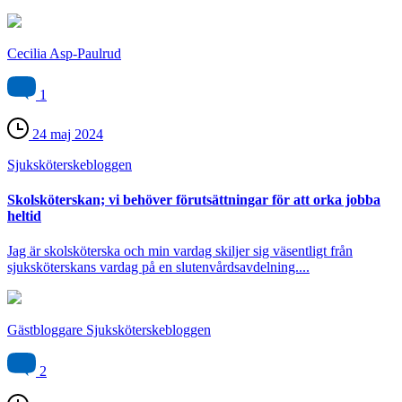
Cecilia Asp-Paulrud
1
24 maj 2024
Sjuksköterske­bloggen
Skolsköterskan; vi behöver förutsättningar för att orka jobba
heltid
Jag är skolsköterska och min vardag skiljer sig väsentligt från
sjuksköterskans vardag på en slutenvårdsavdelning....
Gästbloggare Sjuksköterskebloggen
2