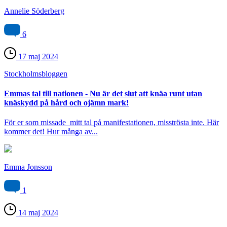
Annelie Söderberg
6
17 maj 2024
Stockholms­bloggen
Emmas tal till nationen - Nu är det slut att knäa runt utan
knäskydd på hård och ojämn mark!
För er som missade mitt tal på manifestationen, misströsta inte. Här
kommer det! Hur många av...
Emma Jonsson
1
14 maj 2024