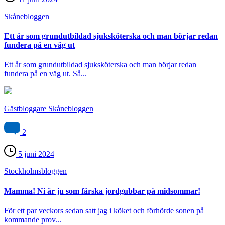
Skåne­bloggen
Ett år som grundutbildad sjuksköterska och man börjar redan
fundera på en väg ut
Ett år som grundutbildad sjuksköterska och man börjar redan
fundera på en väg ut. Så...
Gästbloggare Skånebloggen
2
5 juni 2024
Stockholms­bloggen
Mamma! Ni är ju som färska jordgubbar på midsommar!
För ett par veckors sedan satt jag i köket och förhörde sonen på
kommande prov...