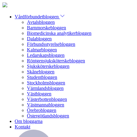
Vårdförbundetbloggen
Avtalsbloggen
Barnmorskebloggen
Biomedicinska analytikerbloggen
Dalabloggen
Förbundsstyrelsebloggen
Kalmarbloggen
Ledarskapsbloggen
Röntgensjuksköterskebloggen
Sjuksköterskebloggen
Skånebloggen
Studentbloggen
Stockholmsbloggen
Värmlandsbloggen
Västbloggen
Västerbottenbloggen
Västmannabloggen
Örebrobloggen
Östergötlandsbloggen
Om bloggarna
Kontakt