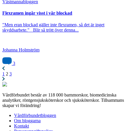
Västmanna­bloggen
Flexramen ingår visst i vår blockad
"Men eran blockad gäller inte flexramen, så det är inget
skyddsarbete." Blir så trött över denna...
Johanna Holmström
3
1
2
3
Vårdförbundet består av 118 000 barnmorskor, biomedicinska
analytiker, röntgensjuksköterskor och sjuksköterskor. Tillsammans
skapar vi förändring!
Vårdförbundetbloggen
Om bloggarna
Kontakt