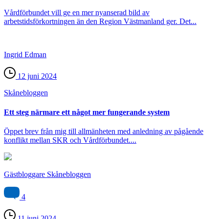
Vårdförbundet vill ge en mer nyanserad bild av
arbetstidsförkortningen än den Region Västmanland ger. Det...
Ingrid Edman
12 juni 2024
Skåne­bloggen
Ett steg närmare ett något mer fungerande system
Öppet brev från mig till allmänheten med anledning av pågående
konflikt mellan SKR och Vårdförbundet....
Gästbloggare Skånebloggen
4
11 juni 2024