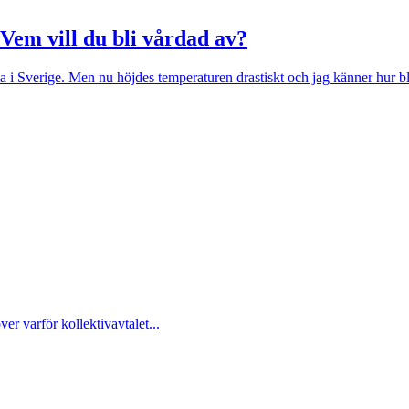
 Vem vill du bli vårdad av?
i Sverige. Men nu höjdes temperaturen drastiskt och jag känner hur blo
över varför kollektivavtalet...