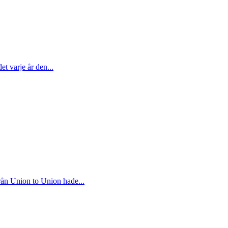
et varje år den...
rån Union to Union hade...