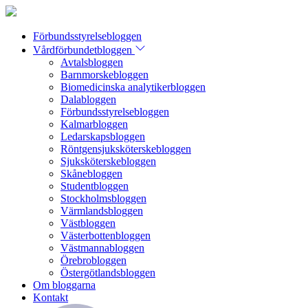
Förbundsstyrelsebloggen
Vårdförbundetbloggen
Avtalsbloggen
Barnmorskebloggen
Biomedicinska analytikerbloggen
Dalabloggen
Förbundsstyrelsebloggen
Kalmarbloggen
Ledarskapsbloggen
Röntgensjuksköterskebloggen
Sjuksköterskebloggen
Skånebloggen
Studentbloggen
Stockholmsbloggen
Värmlandsbloggen
Västbloggen
Västerbottenbloggen
Västmannabloggen
Örebrobloggen
Östergötlandsbloggen
Om bloggarna
Kontakt