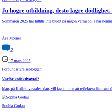
Ju högre utbildning, desto lägre dödlighet.
Sommaren 2025 har hittills inte bjudit på någon värmebölja här hemma 
Åsa Mörner
2
17 mars 2025
Förbundsstyrelse­bloggen
Varför kollektivavtal?
Idag, på Kollektivavtalets dag, vill jag ta tiden att reflektera lite extra 
Sophia Godau