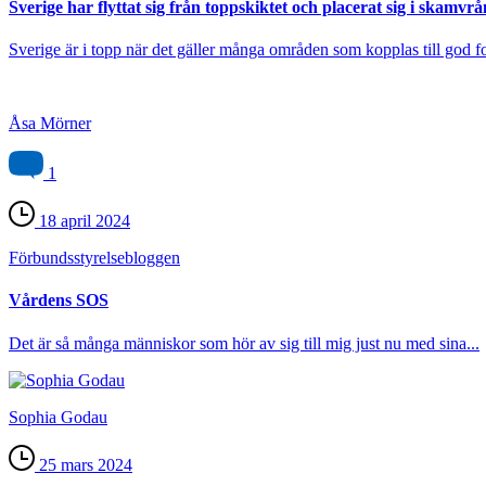
Sverige har flyttat sig från toppskiktet och placerat sig i skamvrå
Sverige är i topp när det gäller många områden som kopplas till god fol
Åsa Mörner
1
18 april 2024
Förbundsstyrelse­bloggen
Vårdens SOS
Det är så många människor som hör av sig till mig just nu med sina...
Sophia Godau
25 mars 2024