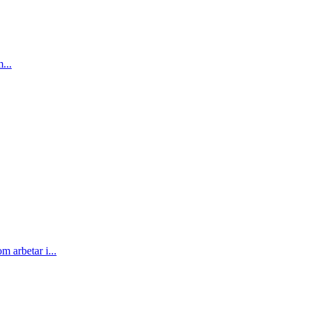
...
m arbetar i...