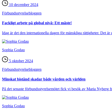
10 december 2024
Förbundsstyrelse­bloggen
Fackligt arbete på global nivå: Ett måste!
Idag är det den internationella dagen för mänskliga rättigheter. Det är d
Sophia Godau
5 oktober 2024
Förbundsstyrelse­bloggen
Minskat bistånd skadar både vården och världen
På det senaste förbundsstyrelsemötet fick vi besök av Maria Nyberg f
Sophia Godau