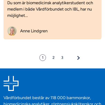
Du som är biomedicinsk analytikerstudent och
medlem i både Vårdförbundet och IBL, har nu
möjlighet...
Anne Lindgren
1
2
3
Vårdförbundet består av 118 000 barnmorskor,
biomedicinska analytiker, röntgensjuksköterskor och