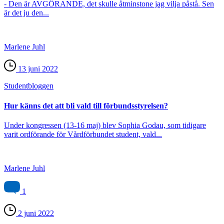
- Den är AVGÖRANDE, det skulle åtminstone jag vilja påstå. Sen
är det ju den...
Marlene Juhl
13 juni 2022
Student­bloggen
Hur känns det att bli vald till förbundsstyrelsen?
Under kongressen (13-16 maj) blev Sophia Godau, som tidigare
varit ordförande för Vårdförbundet student, vald...
Marlene Juhl
1
2 juni 2022