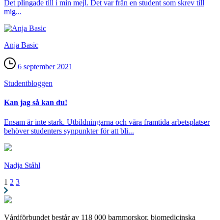
Det plingade till i min mejl. Det var från en student som skrev till
mig...
Anja Basic
6 september 2021
Student­bloggen
Kan jag så kan du!
Ensam är inte stark. Utbildningarna och våra framtida arbetsplatser
behöver studenters synpunkter för att bli...
Nadja Ståhl
1
2
3
Vårdförbundet består av 118 000 barnmorskor, biomedicinska