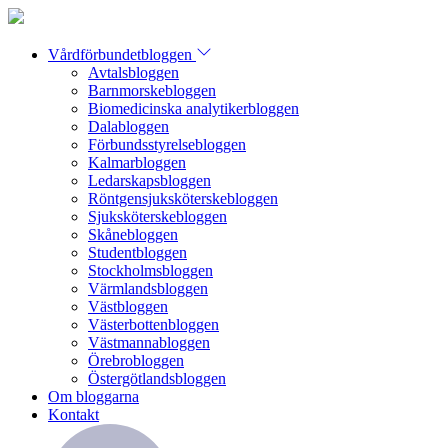
Vårdförbundetbloggen
Avtalsbloggen
Barnmorskebloggen
Biomedicinska analytikerbloggen
Dalabloggen
Förbundsstyrelsebloggen
Kalmarbloggen
Ledarskapsbloggen
Röntgensjuksköterskebloggen
Sjuksköterskebloggen
Skånebloggen
Studentbloggen
Stockholmsbloggen
Värmlandsbloggen
Västbloggen
Västerbottenbloggen
Västmannabloggen
Örebrobloggen
Östergötlandsbloggen
Om bloggarna
Kontakt