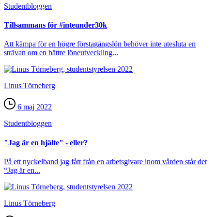
Student­bloggen
Tillsammans för #inteunder30k
Att kämpa för en högre förstagångslön behöver inte utesluta en
strävan om en bättre löneutveckling...
Linus Törneberg
6 maj 2022
Student­bloggen
"Jag är en hjälte" - eller?
På ett nyckelband jag fått från en arbetsgivare inom vården står det
“Jag är en...
Linus Törneberg