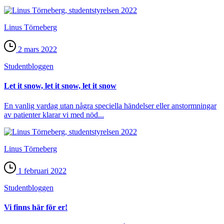
Linus Törneberg
2 mars 2022
Student­bloggen
Let it snow, let it snow, let it snow
En vanlig vardag utan några speciella händelser eller anstormningar
av patienter klarar vi med nöd...
Linus Törneberg
1 februari 2022
Student­bloggen
Vi finns här för er!