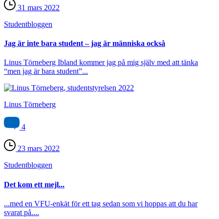
31 mars 2022
Student­bloggen
Jag är inte bara student – jag är människa också
Linus Törneberg Ibland kommer jag på mig själv med att tänka
“men jag är bara student”...
Linus Törneberg
4
23 mars 2022
Student­bloggen
Det kom ett mejl...
...med en VFU-enkät för ett tag sedan som vi hoppas att du har
svarat på....