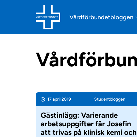
Vårdförbundetbloggen
Vårdförbun
17 april 2019
Student­bloggen
Gästinlägg: Varierande
arbetsuppgifter får Josefin
att trivas på klinisk kemi och