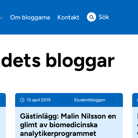
Sök
Om bloggarna
Kontakt
dets bloggar
15 april 2019
Student­bloggen
Gästinlägg: Malin Nilsson en
glimt av biomedicinska
analytikerprogrammet