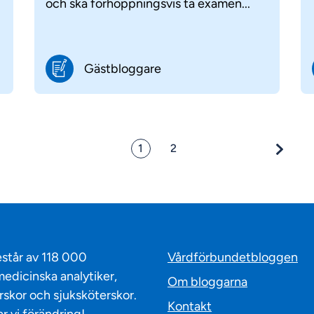
och ska förhoppningsvis ta examen...
Gästbloggare
1
2
står av 118 000
Vårdförbundetbloggen
edicinska analytiker,
Om bloggarna
skor och sjuksköterskor.
Kontakt