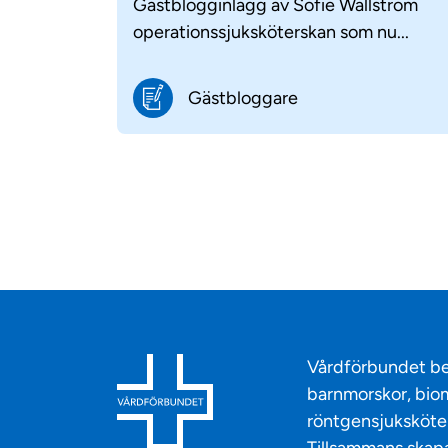
Gästblogginlägg av Sofie Wallström
operationssjuksköterskan som nu...
Gästbloggare
Vårdförbundet be
barnmorskor, biom
röntgensjuksköter