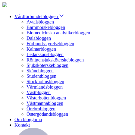
Vårdförbundetbloggen
Avtalsbloggen
Barnmorskebloggen
Biomedicinska analytikerbloggen
Dalabloggen
Förbundsstyrelsebloggen
Kalmarbloggen
Ledarskapsbloggen
Röntgensjuksköterskebloggen
Sjuksköterskebloggen
Skånebloggen
Studentbloggen
Stockholmsbloggen
Värmlandsbloggen
Västbloggen
Västerbottenbloggen
Västmannabloggen
Örebrobloggen
Östergötlandsbloggen
Om bloggarna
Kontakt