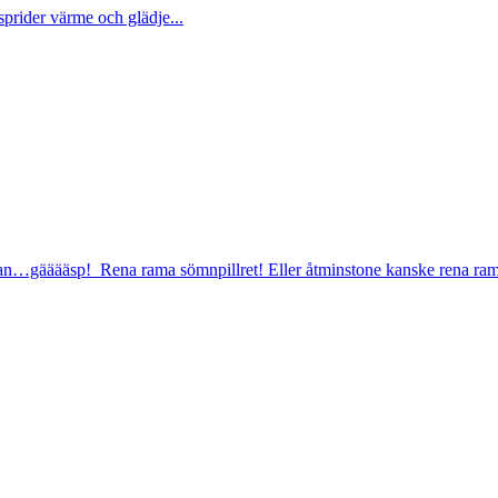
sprider värme och glädje...
rkan…gääääsp! Rena rama sömnpillret! Eller åtminstone kanske rena ram