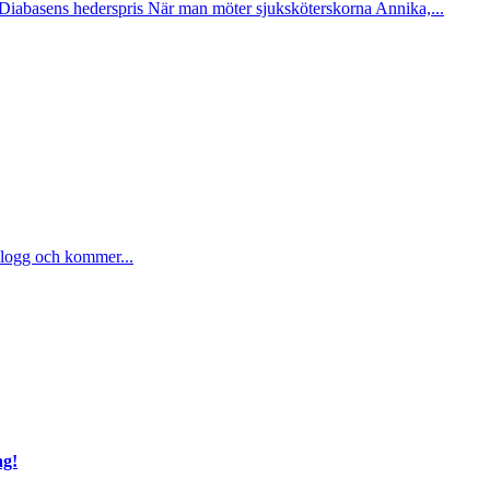
Diabasens hederspris När man möter sjuksköterskorna Annika,...
 blogg och kommer...
ag!