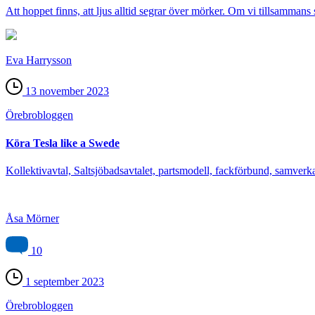
Att hoppet finns, att ljus alltid segrar över mörker. Om vi tillsammans 
Eva Harrysson
13 november 2023
Örebro­bloggen
Köra Tesla like a Swede
Kollektivavtal, Saltsjöbadsavtalet, partsmodell, fackförbund, samve
Åsa Mörner
10
1 september 2023
Örebro­bloggen