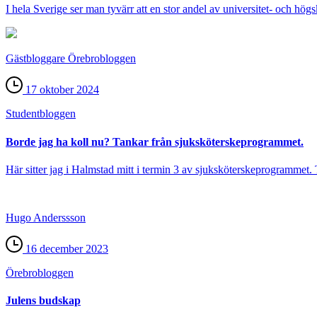
I hela Sverige ser man tyvärr att en stor andel av universitet- och högs
Gästbloggare Örebrobloggen
17 oktober 2024
Student­bloggen
Borde jag ha koll nu? Tankar från sjuksköterskeprogrammet.
Här sitter jag i Halmstad mitt i termin 3 av sjuksköterskeprogrammet. 
Hugo Anderssson
16 december 2023
Örebro­bloggen
Julens budskap