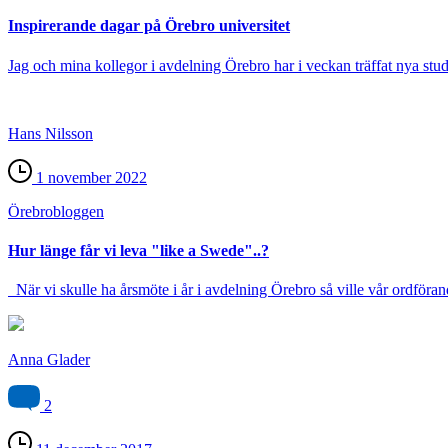
Inspirerande dagar på Örebro universitet
Jag och mina kollegor i avdelning Örebro har i veckan träffat nya stude
Hans Nilsson
1 november 2022
Örebro­bloggen
Hur länge får vi leva "like a Swede"..?
När vi skulle ha årsmöte i år i avdelning Örebro så ville vår ordförand
Anna Glader
2