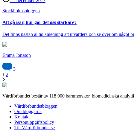
11 december 2017
Stockholms­bloggen
Att gå isär, hur gör det oss starkare?
Det finns nästan alltid anledning att utvärdera och se över om något b
Emma Jonsson
3
1
2
Vårdförbundet består av 118 000 barnmorskor, biomedicinska analytik
Vårdförbundetbloggen
Om bloggarna
Kontakt
Personuppgiftspolicy
Till Vårdförbundet.se