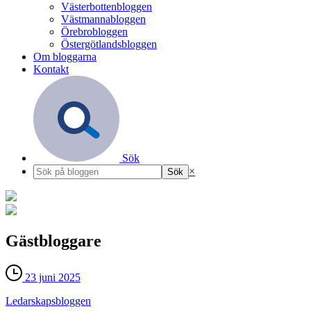
Västerbottenbloggen
Västmannabloggen
Örebrobloggen
Östergötlandsbloggen
Om bloggarna
Kontakt
Sök
×
Gästbloggare
23 juni 2025
Ledarskaps­bloggen