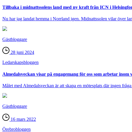
Tillbaka i midnattssolens land med ny kraft från ICN i Helsingfo
Nu har jag landat hemma i Norrland igen. Midnattssolen vilar över lan
Gästbloggare
28 juni 2024
Ledarskaps­bloggen
Almedalsveckan visar på engagemang för oss som arbetar inom 
Målet med Almedalsveckan är att skapa en mötesplats där ingen fråga är
Gästbloggare
16 mars 2022
Örebro­bloggen