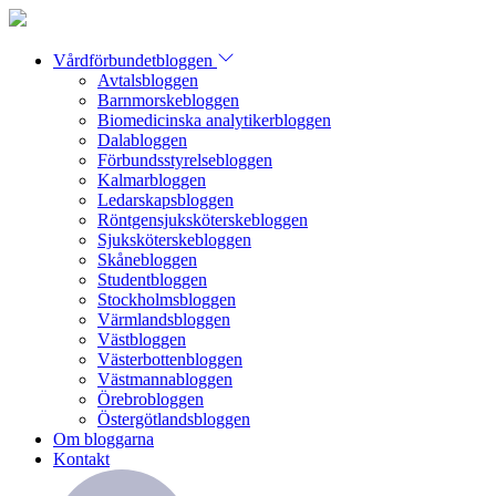
Vårdförbundetbloggen
Avtalsbloggen
Barnmorskebloggen
Biomedicinska analytikerbloggen
Dalabloggen
Förbundsstyrelsebloggen
Kalmarbloggen
Ledarskapsbloggen
Röntgensjuksköterskebloggen
Sjuksköterskebloggen
Skånebloggen
Studentbloggen
Stockholmsbloggen
Värmlandsbloggen
Västbloggen
Västerbottenbloggen
Västmannabloggen
Örebrobloggen
Östergötlandsbloggen
Om bloggarna
Kontakt