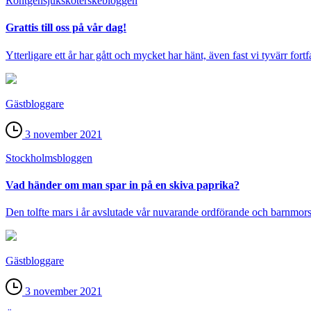
Röntgensjuksköterske­bloggen
Grattis till oss på vår dag!
Ytterligare ett år har gått och mycket har hänt, även fast vi tyvärr fortf
Gästbloggare
3 november 2021
Stockholms­bloggen
Vad händer om man spar in på en skiva paprika?
Den tolfte mars i år avslutade vår nuvarande ordförande och barnmor
Gästbloggare
3 november 2021