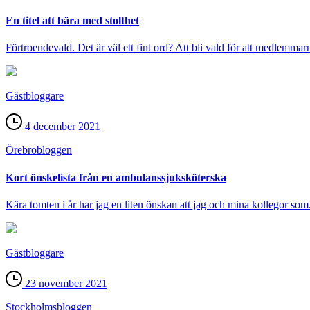
En titel att bära med stolthet
Förtroendevald. Det är väl ett fint ord? Att bli vald för att medlemmarn
Gästbloggare
4 december 2021
Örebro­bloggen
Kort önskelista från en ambulanssjuksköterska
Kära tomten i år har jag en liten önskan att jag och mina kollegor som.
Gästbloggare
23 november 2021
Stockholms­bloggen