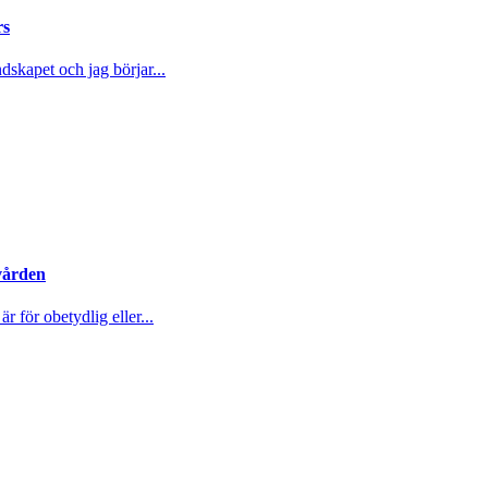
rs
dskapet och jag börjar...
vården
 för obetydlig eller...