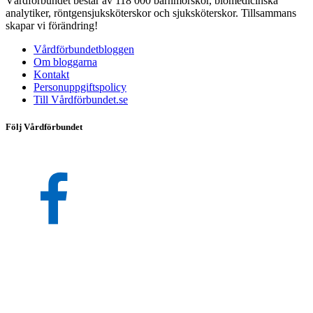
Vårdförbundet består av 118 000 barnmorskor, biomedicinska
analytiker, röntgensjuksköterskor och sjuksköterskor. Tillsammans
skapar vi förändring!
Vårdförbundetbloggen
Om bloggarna
Kontakt
Personuppgiftspolicy
Till Vårdförbundet.se
Följ Vårdförbundet