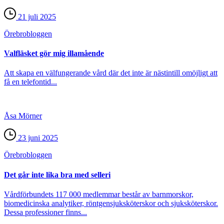
21 juli 2025
Örebro­bloggen
Valfläsket gör mig illamående
Att skapa en välfungerande vård där det inte är nästintill omöjligt att
få en telefontid...
Åsa Mörner
23 juni 2025
Örebro­bloggen
Det går inte lika bra med selleri
Vårdförbundets 117 000 medlemmar består av barnmorskor,
biomedicinska analytiker, röntgensjuksköterskor och sjuksköterskor.
Dessa professioner finns...