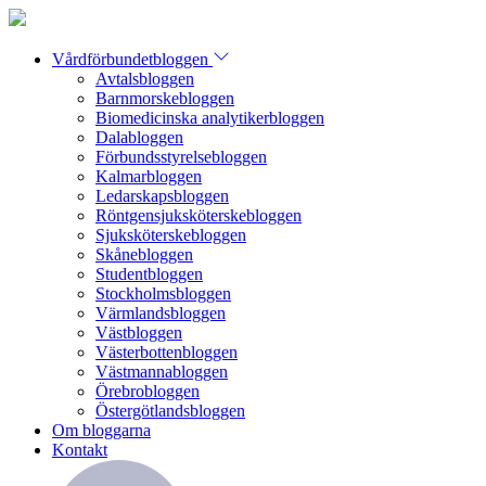
Vårdförbundetbloggen
Avtalsbloggen
Barnmorskebloggen
Biomedicinska analytikerbloggen
Dalabloggen
Förbundsstyrelsebloggen
Kalmarbloggen
Ledarskapsbloggen
Röntgensjuksköterskebloggen
Sjuksköterskebloggen
Skånebloggen
Studentbloggen
Stockholmsbloggen
Värmlandsbloggen
Västbloggen
Västerbottenbloggen
Västmannabloggen
Örebrobloggen
Östergötlandsbloggen
Om bloggarna
Kontakt