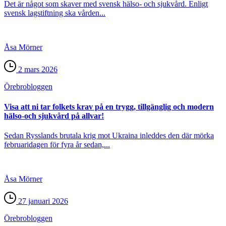
Det är något som skaver med svensk hälso- och sjukvård. Enligt
svensk lagstiftning ska vården...
Åsa Mörner
2 mars 2026
Örebro­bloggen
Visa att ni tar folkets krav på en trygg, tillgänglig och modern
hälso-och sjukvård på allvar!
Sedan Rysslands brutala krig mot Ukraina inleddes den där mörka
februaridagen för fyra år sedan,...
Åsa Mörner
27 januari 2026
Örebro­bloggen