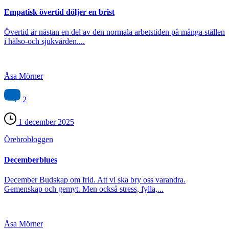
Empatisk övertid döljer en brist
Övertid är nästan en del av den normala arbetstiden på många ställen
i hälso-och sjukvården....
Åsa Mörner
2
1 december 2025
Örebro­bloggen
Decemberblues
December Budskap om frid. Att vi ska bry oss varandra.
Gemenskap och gemyt. Men också stress, fylla,...
Åsa Mörner