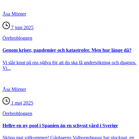
Åsa Mörner
7 juni 2025
Örebro­bloggen
Genom kriser, pandemier och katastrofer. Men hur länge då?
Vi slår knut på oss själva för att du ska få undersökning och diagnos.
Vi...
Åsa Mörner
1 maj 2025
Örebro­bloggen
Hellre en ny pool i Spanien än en schysst vård i Sverige
Sköna maj välkommen! Gårdagens Valborgsbrasor har slocknat, en