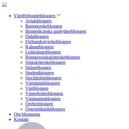
Vårdförbundetbloggen
Avtalsbloggen
Barnmorskebloggen
Biomedicinska analytikerbloggen
Dalabloggen
Förbundsstyrelsebloggen
Kalmarbloggen
Ledarskapsbloggen
Röntgensjuksköterskebloggen
Sjuksköterskebloggen
Skånebloggen
Studentbloggen
Stockholmsbloggen
Värmlandsbloggen
Västbloggen
Västerbottenbloggen
Västmannabloggen
Örebrobloggen
Östergötlandsbloggen
Om bloggarna
Kontakt