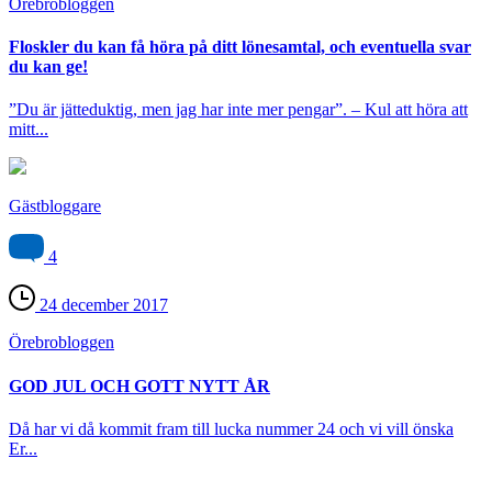
Örebro­bloggen
Floskler du kan få höra på ditt lönesamtal, och eventuella svar
du kan ge!
”Du är jätteduktig, men jag har inte mer pengar”. – Kul att höra att
mitt...
Gästbloggare
4
24 december 2017
Örebro­bloggen
GOD JUL OCH GOTT NYTT ÅR
Då har vi då kommit fram till lucka nummer 24 och vi vill önska
Er...