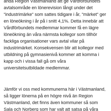
ändå Region Västmanland att ge Vårdförbundets
avtalsområde en lönerevision långt under det
”industrimärke” som sattes tidigare i år, ”märket” ger
en löneökning i år på i snitt 4,1%. Detta innebär att
Vårdförbundets medlemmar kommer få en lägre
löneökning än våra närmsta kollegor som tillhör
fackliga organisationer vars avtal vilar på
industrimärket. Konsekvensen blir att kollegor med
utbildning på gymnasienivå kommer att komma i
kapp och i vissa fall gå om våra
universitetsutbildade medlemmar.
Jämför vi oss med kommunerna här i Västmanland,
så ligger lönerna på en högre nivå än Region
Västmanland, det finns även kommuner så som
Sala och Norberg som har valt att satsa på våra