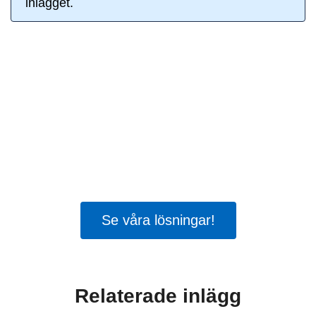
inlägget.
När tiden inte räcker
Bara 49 procent tycker att vårdpersonalen
har tillräckligt med tid för en god och säker
vård. 65 procent tycker att politikerna inte
tar vårdens utmaningar på allvar.
Tid för
säker vård
visar vägen framåt.
Se våra lösningar!
Relaterade inlägg