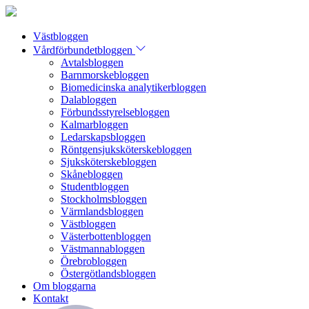
Västbloggen
Vårdförbundetbloggen
Avtalsbloggen
Barnmorskebloggen
Biomedicinska analytikerbloggen
Dalabloggen
Förbundsstyrelsebloggen
Kalmarbloggen
Ledarskapsbloggen
Röntgensjuksköterskebloggen
Sjuksköterskebloggen
Skånebloggen
Studentbloggen
Stockholmsbloggen
Värmlandsbloggen
Västbloggen
Västerbottenbloggen
Västmannabloggen
Örebrobloggen
Östergötlandsbloggen
Om bloggarna
Kontakt