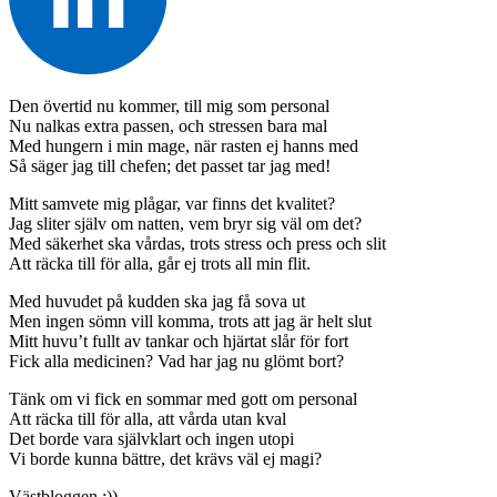
Den övertid nu kommer, till mig som personal
Nu nalkas extra passen, och stressen bara mal
Med hungern i min mage, när rasten ej hanns med
Så säger jag till chefen; det passet tar jag med!
Mitt samvete mig plågar, var finns det kvalitet?
Jag sliter själv om natten, vem bryr sig väl om det?
Med säkerhet ska vårdas, trots stress och press och slit
Att räcka till för alla, går ej trots all min flit.
Med huvudet på kudden ska jag få sova ut
Men ingen sömn vill komma, trots att jag är helt slut
Mitt huvu’t fullt av tankar och hjärtat slår för fort
Fick alla medicinen? Vad har jag nu glömt bort?
Tänk om vi fick en sommar med gott om personal
Att räcka till för alla, att vårda utan kval
Det borde vara självklart och ingen utopi
Vi borde kunna bättre, det krävs väl ej magi?
Västbloggen :))