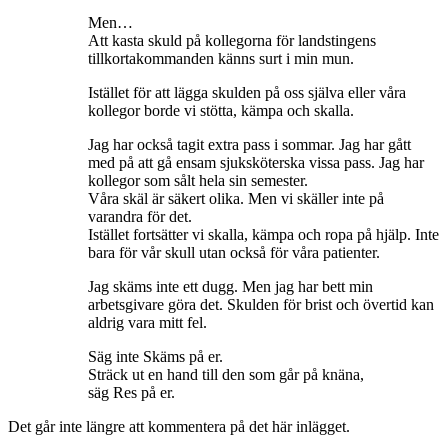
Men…
Att kasta skuld på kollegorna för landstingens
tillkortakommanden känns surt i min mun.
Istället för att lägga skulden på oss själva eller våra
kollegor borde vi stötta, kämpa och skalla.
Jag har också tagit extra pass i sommar. Jag har gått
med på att gå ensam sjuksköterska vissa pass. Jag har
kollegor som sålt hela sin semester.
Våra skäl är säkert olika. Men vi skäller inte på
varandra för det.
Istället fortsätter vi skalla, kämpa och ropa på hjälp. Inte
bara för vår skull utan också för våra patienter.
Jag skäms inte ett dugg. Men jag har bett min
arbetsgivare göra det. Skulden för brist och övertid kan
aldrig vara mitt fel.
Säg inte Skäms på er.
Sträck ut en hand till den som går på knäna,
säg Res på er.
Det går inte längre att kommentera på det här inlägget.