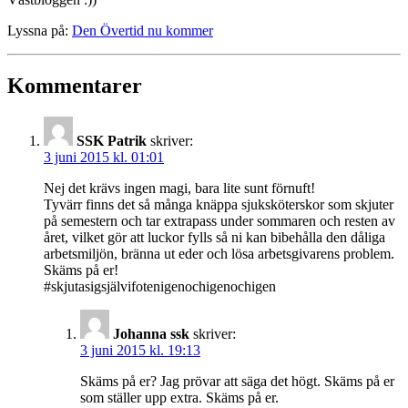
Lyssna på:
Den Övertid nu kommer
Kommentarer
SSK Patrik
skriver:
3 juni 2015 kl. 01:01
Nej det krävs ingen magi, bara lite sunt förnuft!
Tyvärr finns det så många knäppa sjuksköterskor som skjuter
på semestern och tar extrapass under sommaren och resten av
året, vilket gör att luckor fylls så ni kan bibehålla den dåliga
arbetsmiljön, bränna ut eder och lösa arbetsgivarens problem.
Skäms på er!
#skjutasigsjälvifotenigenochigenochigen
Johanna ssk
skriver:
3 juni 2015 kl. 19:13
Skäms på er? Jag prövar att säga det högt. Skäms på er
som ställer upp extra. Skäms på er.