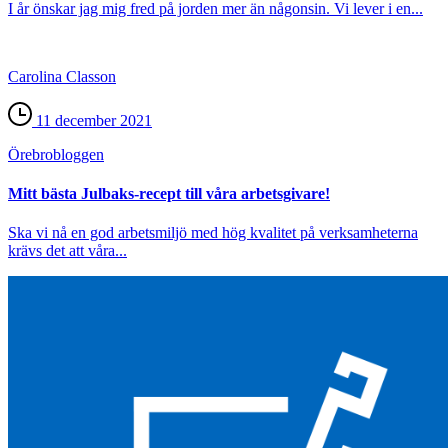
I år önskar jag mig fred på jorden mer än någonsin. Vi lever i en...
Carolina Classon
11 december 2021
Örebro­bloggen
Mitt bästa Julbaks-recept till våra arbetsgivare!
Ska vi nå en god arbetsmiljö med hög kvalitet på verksamheterna
krävs det att våra...