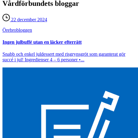
Vårdförbundets bloggar
22 december 2024
Örebro­bloggen
Ingen julbuffé utan en läcker efterrätt
Snabb och enkel juldessert med risgrynsgröt som garanterat gör
succé i jul! Ingredienser 4 – 6 personer •...