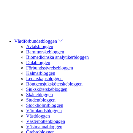
Vårdförbundetbloggen
Avtalsbloggen
Barnmorskebloggen
Biomedicinska analytikerbloggen
Dalabloggen
Förbundsstyrelsebloggen
Kalmarbloggen
Ledarskapsbloggen
Röntgensjuksköterskebloggen
Sjuksköterskebloggen
Skånebloggen
Studentbloggen
Stockholmsbloggen
Värmlandsbloggen
Västbloggen
Västerbottenbloggen
Västmannabloggen
Örebrobloggen