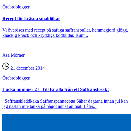
Örebro­bloggen
Recept för kräsna smaklökar
Vi överöses med recept på saftiga saffransbullar, hemmagjord glögg,
knäckig knäck och kryddiga köttbullar. Runt...
Åsa Mörner
21 december 2014
Örebro­bloggen
Lucka nummer 21- Till Er alla från ett Saffransfreak!
Saffranskladdkaka Saffranspannacotta Såhär dagarna innan jul kan
jag nästan inte tänka på något annat än mat. Låter...