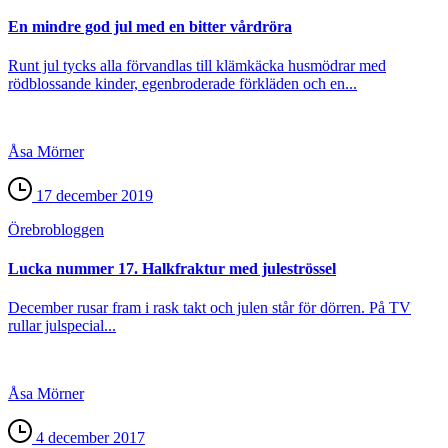
En mindre god jul med en bitter vårdröra
Runt jul tycks alla förvandlas till klämkäcka husmödrar med
rödblossande kinder, egenbroderade förkläden och en...
Åsa Mörner
17 december 2019
Örebro­bloggen
Lucka nummer 17. Halkfraktur med juleströssel
December rusar fram i rask takt och julen står för dörren. På TV
rullar julspecial...
Åsa Mörner
4 december 2017