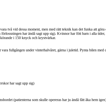
 vara två vid dessa moment, men med rätt teknik kan det funka att göra d
rlossningen har ändå sagt upp sig). Kvinnor har fött barn i alla tider, s
 körande i 150 knyck och krystvärkar.
t vara fullgången under vinterhalvåret, gärna i juletid. Pynta bilen med do
erskor har sagt upp sig)
sbordet (patienterna som skulle opereras har ju ändå fått åka hem ige