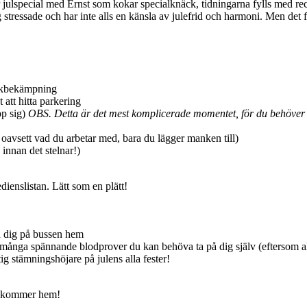
r julspecial med Ernst som kokar specialknäck, tidningarna fylls med re
 stressade och har inte alls en känsla av julefrid och harmoni. Men det 
halkbekämpning
 att hitta parkering
pp sig)
OBS. Detta är det mest komplicerade momentet, för du behöver 
, oavsett vad du arbetar med, bara du lägger manken till)
 innan det stelnar!)
dienslistan. Lätt som en plätt!
d dig på bussen hem
nga spännande blodprover du kan behöva ta på dig själv (eftersom all
tig stämningshöjare på julens alla fester!
du kommer hem!