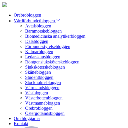
Örebrobloggen
Vårdförbundetbloggen
Avtalsbloggen
Barnmorskebloggen
Biomedicinska analytikerbloggen
Dalabloggen
Förbundsstyrelsebloggen
Kalmarbloggen
Ledarskapsbloggen
Röntgensjuksköterskebloggen
Sjuksköterskebloggen
Skånebloggen
Studentbloggen
Stockholmsbloggen
Värmlandsbloggen
Västbloggen
Västerbottenbloggen
Västmannabloggen
Örebrobloggen
Östergötlandsbloggen
Om bloggarna
Kontakt