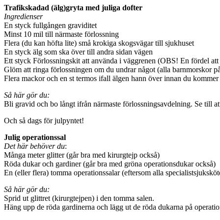
Trafikskadad (älg)gryta med juliga dofter
Ingredienser
En styck fullgången graviditet
Minst 10 mil till närmaste förlossning
Flera (du kan höfta lite) små krokiga skogsvägar till sjukhuset
En styck älg som ska över till andra sidan vägen
Ett styck Förlossningskit att använda i väggrenen (OBS! En fördel att
Glöm att ringa förlossningen om du undrar något (alla barnmorskor på fö
Flera mackor och en st termos ifall älgen hann över innan du kommer
Så här gör du:
Bli gravid och bo långt ifrån närmaste förlossningsavdelning. Se till at
Och så dags för julpyntet!
Julig operationssal
Det här behöver du
:
Många meter glitter (går bra med kirurgtejp också)
Röda dukar och gardiner (går bra med gröna operationsdukar också)
En (eller flera) tomma operationssalar (eftersom alla specialistsjuksköt
Så här gör du:
Sprid ut glittret (kirurgtejpen) i den tomma salen.
Häng upp de röda gardinerna och lägg ut de röda dukarna på operation