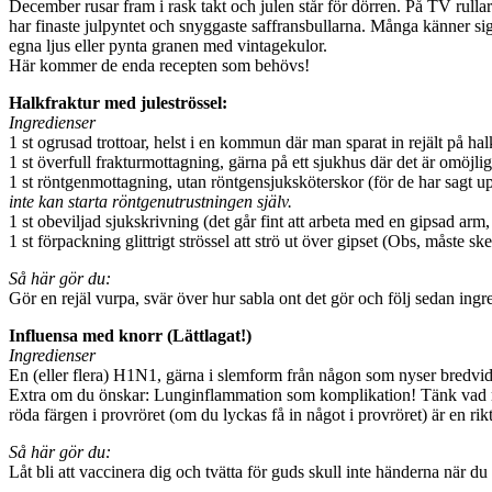
December rusar fram i rask takt och julen står för dörren. På TV rulla
har finaste julpyntet och snyggaste saffransbullarna. Många känner sig
egna ljus eller pynta granen med vintagekulor.
Här kommer de enda recepten som behövs!
Halkfraktur med juleströssel:
Ingredienser
1 st ogrusad trottoar, helst i en kommun där man sparat in rejält på 
1 st överfull frakturmottagning, gärna på ett sjukhus där det är omöjligt
1 st röntgenmottagning, utan röntgensjuksköterskor (för de har sagt u
inte kan starta röntgenutrustningen själv.
1 st obeviljad sjukskrivning (det går fint att arbeta med en gipsad arm
1 st förpackning glittrigt strössel att strö ut över gipset (Obs, måste ske
Så här gör du:
Gör en rejäl vurpa, svär över hur sabla ont det gör och följ sedan ingre
Influensa med knorr (Lättlagat!)
Ingredienser
En (eller flera) H1N1, gärna i slemform från någon som nyser bredvi
Extra om du önskar: Lunginflammation som komplikation! Tänk vad må
röda färgen i provröret (om du lyckas få in något i provröret) är en rik
Så här gör du:
Låt bli att vaccinera dig och tvätta för guds skull inte händerna när 