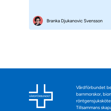
Branka Djukanovic Svensson
Vårdförbundet be
barnmorskor, biom
röntgensjuksköter
Tillsammans skapa