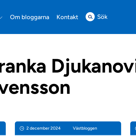
Sök
Om bloggarna
Kontakt
ranka Djukanov
vensson
2 december 2024
Väst­bloggen