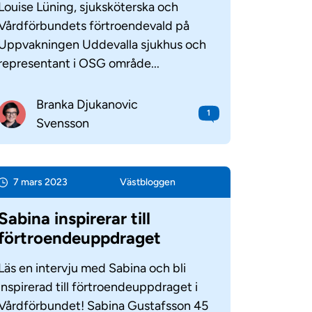
Louise Lüning, sjuksköterska och
Vårdförbundets förtroendevald på
Uppvakningen Uddevalla sjukhus och
representant i OSG område...
Branka Djukanovic
1
Svensson
7 mars 2023
Väst­bloggen
Sabina inspirerar till
förtroendeuppdraget
Läs en intervju med Sabina och bli
inspirerad till förtroendeuppdraget i
Vårdförbundet! Sabina Gustafsson 45