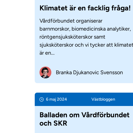
Klimatet är en facklig fråga!
Vårdförbundet organiserar
barnmorskor, biomedicinska analytiker,
röntgensjuksköterskor samt
sjuksköterskor och vi tycker att klimate
är en...
Branka Djukanovic Svensson
6 maj 2024
Väst­bloggen
Balladen om Vårdförbundet
och SKR