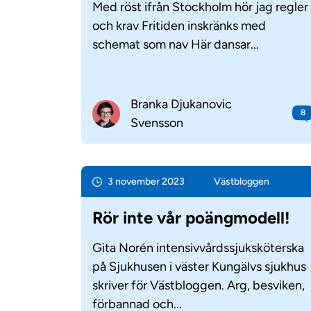
Med röst ifrån Stockholm hör jag regler
och krav Fritiden inskränks med
schemat som nav Här dansar...
Branka Djukanovic
8
Svensson
3 november 2023
Väst­bloggen
Rör inte vår poängmodell!
Gita Norén intensivvårdssjuksköterska
på Sjukhusen i väster Kungälvs sjukhus
skriver för Västbloggen. Arg, besviken,
förbannad och...