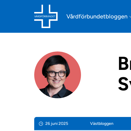
Vårdförbundetbloggen
B
S
26 juni 2025
Väst­bloggen