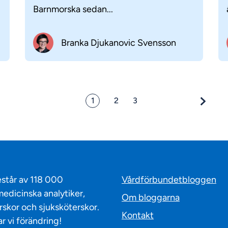
Barnmorska sedan...
Branka Djukanovic Svensson
1
2
3
står av 118 000
Vårdförbundetbloggen
edicinska analytiker,
Om bloggarna
skor och sjuksköterskor.
Kontakt
r vi förändring!