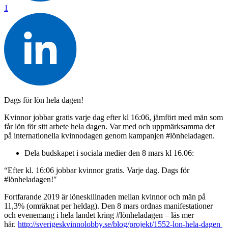
1
Dags för lön hela dagen!
Kvinnor jobbar gratis varje dag efter kl 16:06, jämfört med män som
får lön för sitt arbete hela dagen. Var med och uppmärksamma det
på internationella kvinnodagen genom kampanjen #lönheladagen.
Dela budskapet i sociala medier den 8 mars kl 16.06:
“Efter kl. 16:06 jobbar kvinnor gratis. Varje dag. Dags för
#lönheladagen!″
Fortfarande 2019 är löneskillnaden mellan kvinnor och män på
11,3% (omräknat per heldag). Den 8 mars ordnas manifestationer
och evenemang i hela landet kring #lönheladagen – läs mer
här.
http://sverigeskvinnolobby.se/blog/projekt/1552-lon-hela-dagen