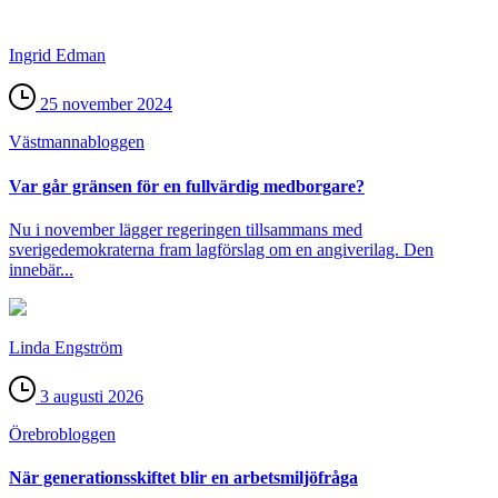
Ingrid Edman
25 november 2024
Västmanna­bloggen
Var går gränsen för en fullvärdig medborgare?
Nu i november lägger regeringen tillsammans med
sverigedemokraterna fram lagförslag om en angiverilag. Den
innebär...
Linda Engström
3 augusti 2026
Örebro­bloggen
När generationsskiftet blir en arbetsmiljöfråga