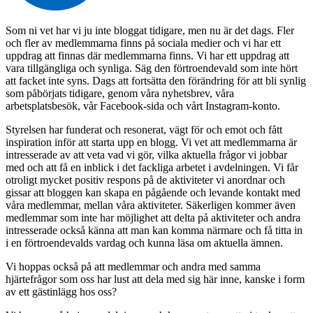
Som ni vet har vi ju inte bloggat tidigare, men nu är det dags. Fler
och fler av medlemmarna finns på sociala medier och vi har ett
uppdrag att finnas där medlemmarna finns. Vi har ett uppdrag att
vara tillgängliga och synliga. Säg den förtroendevald som inte hört
att facket inte syns. Dags att fortsätta den förändring för att bli synlig
som påbörjats tidigare, genom våra nyhetsbrev, våra
arbetsplatsbesök, vår Facebook-sida och vårt Instagram-konto.
Styrelsen har funderat och resonerat, vägt för och emot och fått
inspiration inför att starta upp en blogg. Vi vet att medlemmarna är
intresserade av att veta vad vi gör, vilka aktuella frågor vi jobbar
med och att få en inblick i det fackliga arbetet i avdelningen. Vi får
otroligt mycket positiv respons på de aktiviteter vi anordnar och
gissar att bloggen kan skapa en pågående och levande kontakt med
våra medlemmar, mellan våra aktiviteter. Säkerligen kommer även
medlemmar som inte har möjlighet att delta på aktiviteter och andra
intresserade också känna att man kan komma närmare och få titta in
i en förtroendevalds vardag och kunna läsa om aktuella ämnen.
Vi hoppas också på att medlemmar och andra med samma
hjärtefrågor som oss har lust att dela med sig här inne, kanske i form
av ett gästinlägg hos oss?