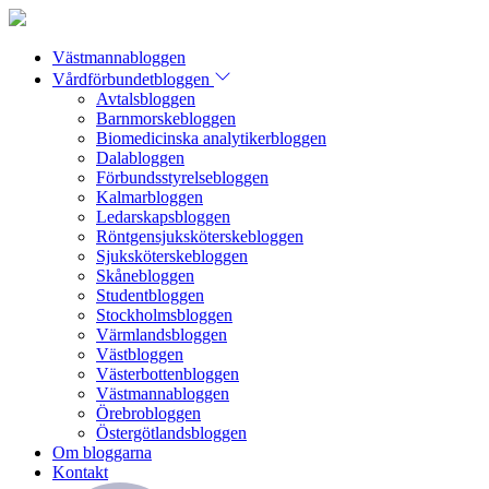
Västmannabloggen
Vårdförbundetbloggen
Avtalsbloggen
Barnmorskebloggen
Biomedicinska analytikerbloggen
Dalabloggen
Förbundsstyrelsebloggen
Kalmarbloggen
Ledarskapsbloggen
Röntgensjuksköterskebloggen
Sjuksköterskebloggen
Skånebloggen
Studentbloggen
Stockholmsbloggen
Värmlandsbloggen
Västbloggen
Västerbottenbloggen
Västmannabloggen
Örebrobloggen
Östergötlandsbloggen
Om bloggarna
Kontakt