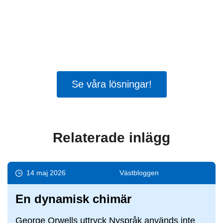
Bara 49 procent tycker att vårdpersonalen
har tillräckligt med tid för en god och säker
vård. 65 procent tycker att politikerna inte
tar vårdens utmaningar på allvar.
Tid för
säker vård
visar vägen framåt.
Se våra lösningar!
Relaterade inlägg
14 maj 2026
Väst­bloggen
En dynamisk chimär
George Orwells uttryck Nyspråk används inte