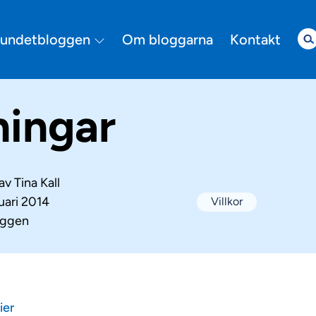
bundetbloggen
Om bloggarna
Kontakt
ningar
 av
Tina Kall
uari 2014
Villkor
oggen
ier