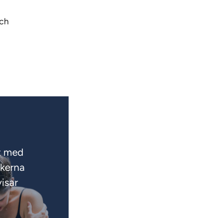
och
gt med
ikerna
isar