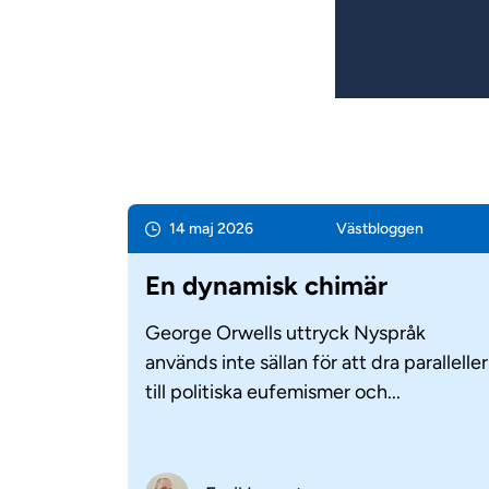
14 maj 2026
Väst­bloggen
En dynamisk chimär
George Orwells uttryck Nyspråk
används inte sällan för att dra paralleller
till politiska eufemismer och...