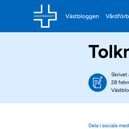
Vårdför
Västbloggen
Tolk
Skrivet
28 febr
Västbl
Dela i sociala med