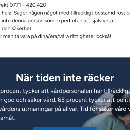
rekt 0771 – 420 420.
 hela. Säger någon något med tillräckligt bestämd röst 
e inte denna person som expert utan att själv veta.
 och säkerhet
r men ta vara på dina/era/våra rättigheter också!
När tiden inte räcker
procent tycker att vårdpersonalen har tillräckli
en god och säker vård. 65 procent tycker att polit
 vårdens utmaningar på allvar.
Tid för säker vård
v
ramåt.