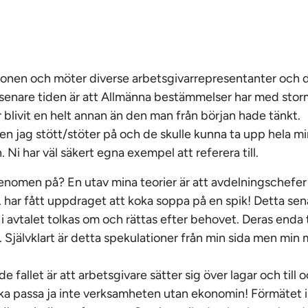
gionen och möter diverse arbetsgivarrepresentanter och 
senare tiden är att Allmänna bestämmelser har med stor
 blivit en helt annan än den man från början hade tänkt.
en jag stött/stöter på och de skulle kunna ta upp hela mi
 Ni har väl säkert egna exempel att referera till.
enomen på? En utav mina teorier är att avdelningschefer
har fått uppdraget att koka soppa på en spik! Detta senar
 avtalet tolkas om och rättas efter behovet. Deras enda t
. Självklart är detta spekulationer från min sida men min
de fallet är att arbetsgivare sätter sig över lagar och till
ska passa ja inte verksamheten utan ekonomin! Förmätet 