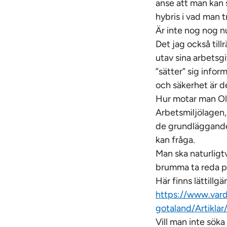
anse att man kan s
hybris i vad man t
Är inte nog nog n
Det jag också till
utav sina arbetsg
”sätter” sig info
och säkerhet är d
Hur motar man Oll
Arbetsmiljölagen,
de grundläggande 
kan fråga.
Man ska naturligtv
brumma ta reda på
Här finns lättill
https://www.vard
gotaland/Artiklar
Vill man inte söka