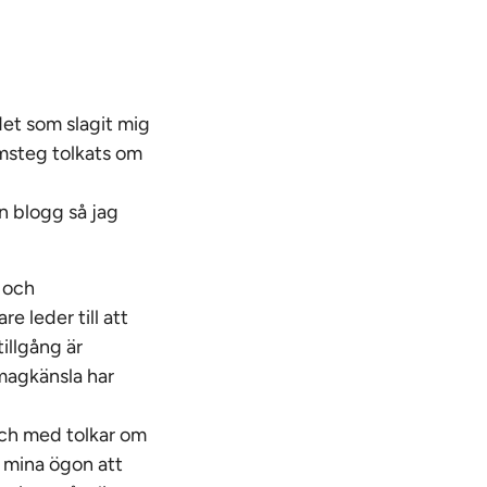
det som slagit mig
msteg tolkats om
n blogg så jag
 och
e leder till att
illgång är
 magkänsla har
 och med tolkar om
i mina ögon att