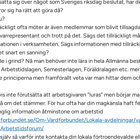
ätta sig över något som Sveriges riksdag beslutat, har det
ror sig ha rätt att göra då?
u?
räckligt ofta möter är även medlemmar som blivit tillsagda
ivarrepresentant och trott på det. Sägs det tillräckligt 
rmationen i verksamheten. Sägs informationen med tillräck
et snart en sanning?
e i grind? Nå man behöver inte lära in hela Allmänna be
 Arbetstidslagen, Semesterlagen, Föräldralagen etc. men
principerna men framförallt veta var man hittar dem och
is inte förutsätta att arbetsgivaren ”luras” men börjar m
 om det stämmer. För hur ofta har din magkänsla haft fe
gänglig information åtminstone om arbetstid
forbundet.se/Om-Vardforbundet/Lokala-avdelningar/va
/Arbetstidsforum/
 själv så varför inte kontakta din lokala förtroendevalde el