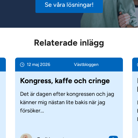
Se våra lösningar!
Relaterade inlägg
12 maj 2026
Väst­bloggen
Kongress, kaffe och cringe
Det är dagen efter kongressen och jag
känner mig nästan lite bakis när jag
försöker...