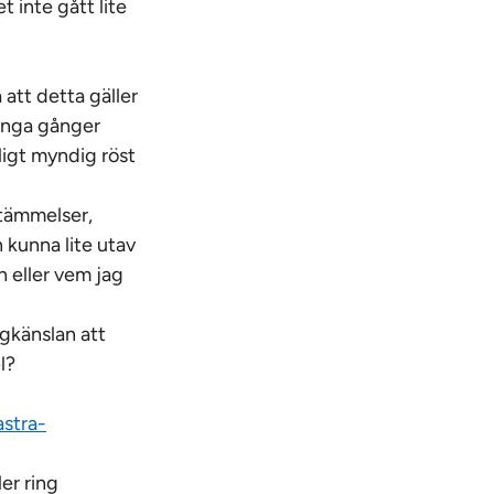
 inte gått lite
 att detta gäller
många gånger
ligt myndig röst
stämmelser,
 kunna lite utav
 eller vem jag
agkänslan att
l?
stra-
ler ring