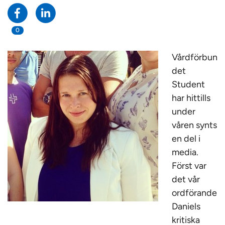
0
Vårdförbun
det
Student
har hittills
under
våren synts
en del i
media.
Först var
det vår
ordförande
Daniels
kritiska