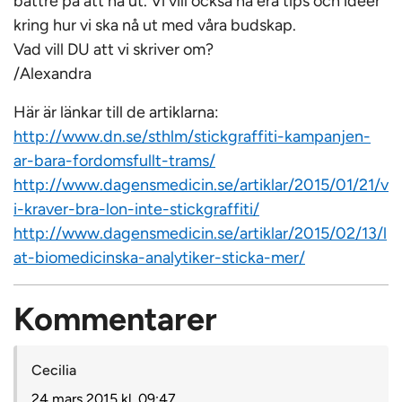
bättre på att nå ut. Vi vill också ha era tips och idéer
kring hur vi ska nå ut med våra budskap.
Vad vill DU att vi skriver om?
/Alexandra
Här är länkar till de artiklarna:
http://www.dn.se/sthlm/stickgraffiti-kampanjen-
ar-bara-fordomsfullt-trams/
http://www.dagensmedicin.se/artiklar/2015/01/21/v
i-kraver-bra-lon-inte-stickgraffiti/
http://www.dagensmedicin.se/artiklar/2015/02/13/l
at-biomedicinska-analytiker-sticka-mer/
Kommentarer
Cecilia
24 mars 2015 kl. 09:47