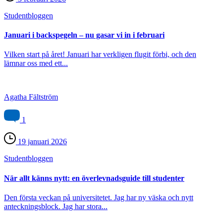
Student­bloggen
Januari i backspegeln – nu gasar vi in i februari
Vilken start på året! Januari har verkligen flugit förbi, och den
lämnar oss med ett...
Agatha Fältström
1
19 januari 2026
Student­bloggen
När allt känns nytt: en överlevnadsguide till studenter
Den första veckan på universitetet. Jag har ny väska och nytt
anteckningsblock. Jag har stora...