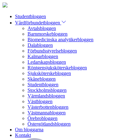
Studentbloggen
Vårdförbundetbloggen
Avtalsbloggen
Barnmorskebloggen
Biomedicinska analytikerbloggen
Dalabloggen
Förbundsstyrelsebloggen
Kalmarbloggen
Ledarskapsbloggen
Röntgensjuksköterskebloggen
Sjuksköterskebloggen
Skånebloggen
Studentbloggen
Stockholmsbloggen
Värmlandsbloggen
Västbloggen
Västerbottenbloggen
Västmannabloggen
Örebrobloggen
Östergötlandsbloggen
Om bloggarna
Kontakt