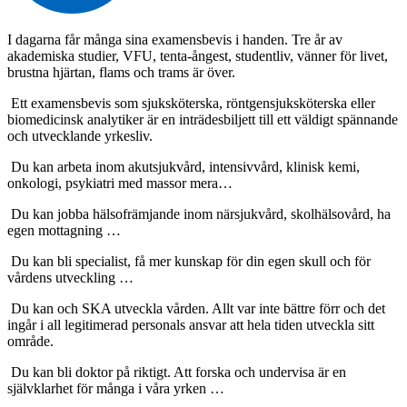
I dagarna får många sina examensbevis i handen. Tre år av
akademiska studier, VFU, tenta-ångest, studentliv, vänner för livet,
brustna hjärtan, flams och trams är över.
Ett examensbevis som sjuksköterska, röntgensjuksköterska eller
biomedicinsk analytiker är en inträdesbiljett till ett väldigt spännande
och utvecklande yrkesliv.
Du kan arbeta inom akutsjukvård, intensivvård, klinisk kemi,
onkologi, psykiatri med massor mera…
Du kan jobba hälsofrämjande inom närsjukvård, skolhälsovård, ha
egen mottagning …
Du kan bli specialist, få mer kunskap för din egen skull och för
vårdens utveckling …
Du kan och SKA utveckla vården. Allt var inte bättre förr och det
ingår i all legitimerad personals ansvar att hela tiden utveckla sitt
område.
Du kan bli doktor på riktigt. Att forska och undervisa är en
självklarhet för många i våra yrken …