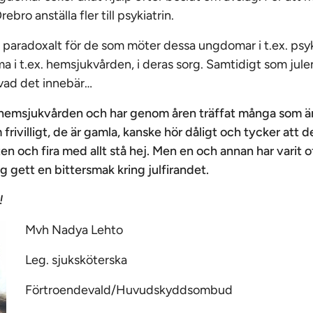
bro anställa fler till psykiatrin.
paradoxalt för de som möter dessa ungdomar i t.ex. psyki
 i t.ex. hemsjukvården, i deras sorg. Samtidigt som jule
vad det innebär…
 i hemsjukvården och har genom åren träffat många som 
frivilligt, de är gamla, kanske hör dåligt och tycker att d
en och fira med allt stå hej. Men en och annan har varit o
g gett en bittersmak kring julfirandet.
!
Mvh Nadya Lehto
Leg. sjuksköterska
Förtroendevald/Huvudskyddsombud