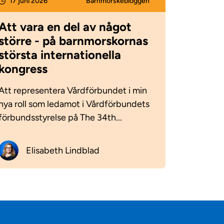
17 juni 2026
Barnmorske­bloggen
Att vara en del av något
större - på barnmorskornas
största internationella
kongress
Att representera Vårdförbundet i min
nya roll som ledamot i Vårdförbundets
förbundsstyrelse på The 34th...
Elisabeth Lindblad