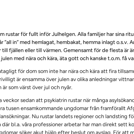
rustar för fullt inför Julhelgen. Alla familjer har sina ritu
går ”all in” med hemlagat, hembakat, hemma inlagt o.s.v. A
 till fjällen eller till värmen. Gemensamt för de flesta är 
 julen med nära och kära, äta gott och kanske t.o.m. få va
åtagligt för dom som inte har nära och kära att fira tills
villigt är ensamma över julen av olika anledningar vittna
är som värst över jul och nyår.
ra veckor sedan att psykiatrin rustar när många asylsökan
flera tusen ensamkommande ungdomar från framförallt Afg
ylansökningar. Nu rustar landets regioner och landsting f
in där bl.a. våra professioner arbetar har man direkt sett 
gdomar söker akut hjälp efter beslut om avslag. För att