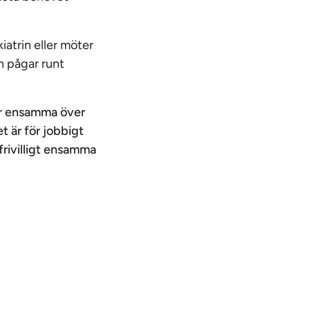
atrin eller möter
n pågar runt
är ensamma över
et är för jobbigt
frivilligt ensamma