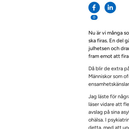
0
Nu är vi många som 
ska firas. En del 
julhetsen och drar
fram emot att fira
Då blir de extra p
Människor som ofri
ensamhetskänslan 
Jag läste för någ
läser vidare att 
avslag på sina as
ohälsa. I psykiatr
detta, med att un