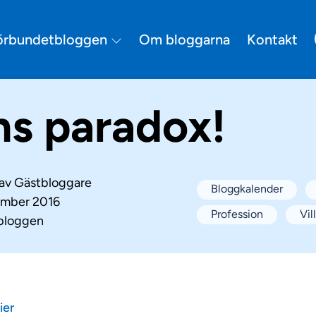
örbundetbloggen
Om bloggarna
Kontakt
ns paradox!
 av
Gästbloggare
Bloggkalender
ember 2016
Profession
Vil
bloggen
ier