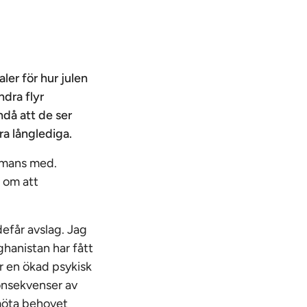
aler för hur julen
ndra flyr
ändå att de ser
ra långlediga.
ammans med.
r om att
defår avslag. Jag
hanistan har fått
ör en ökad psykisk
konsekvenser av
 möta behovet