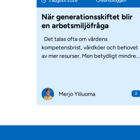
3 augusti 2026
Örebro­bloggen
När generationsskiftet blir
en arbetsmiljöfråga
Det talas ofta om vårdens
kompetensbrist, vårdköer och behovet
av mer resurser. Men betydligt mindre...
Merjo Yliluoma
2