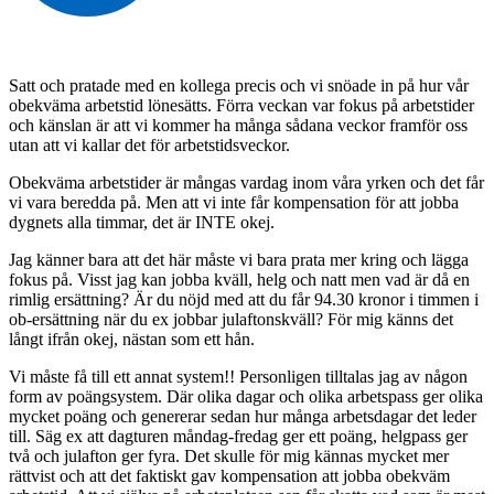
Satt och pratade med en kollega precis och vi snöade in på hur vår
obekväma arbetstid lönesätts. Förra veckan var fokus på arbetstider
och känslan är att vi kommer ha många sådana veckor framför oss
utan att vi kallar det för arbetstidsveckor.
Obekväma arbetstider är mångas vardag inom våra yrken och det får
vi vara beredda på. Men att vi inte får kompensation för att jobba
dygnets alla timmar, det är INTE okej.
Jag känner bara att det här måste vi bara prata mer kring och lägga
fokus på. Visst jag kan jobba kväll, helg och natt men vad är då en
rimlig ersättning? Är du nöjd med att du får 94.30 kronor i timmen i
ob-ersättning när du ex jobbar julaftonskväll? För mig känns det
långt ifrån okej, nästan som ett hån.
Vi måste få till ett annat system!! Personligen tilltalas jag av någon
form av poängsystem. Där olika dagar och olika arbetspass ger olika
mycket poäng och genererar sedan hur många arbetsdagar det leder
till. Säg ex att dagturen måndag-fredag ger ett poäng, helgpass ger
två och julafton ger fyra. Det skulle för mig kännas mycket mer
rättvist och att det faktiskt gav kompensation att jobba obekväm