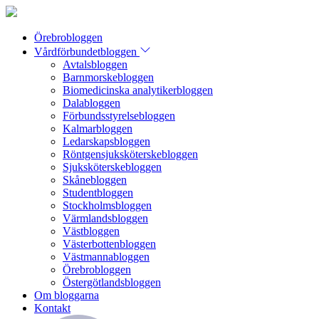
Örebrobloggen
Vårdförbundetbloggen
Avtalsbloggen
Barnmorskebloggen
Biomedicinska analytikerbloggen
Dalabloggen
Förbundsstyrelsebloggen
Kalmarbloggen
Ledarskapsbloggen
Röntgensjuksköterskebloggen
Sjuksköterskebloggen
Skånebloggen
Studentbloggen
Stockholmsbloggen
Värmlandsbloggen
Västbloggen
Västerbottenbloggen
Västmannabloggen
Örebrobloggen
Östergötlandsbloggen
Om bloggarna
Kontakt