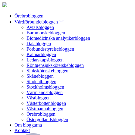
Örebrobloggen
Vårdförbundetbloggen
Avtalsbloggen
Barnmorskebloggen
Biomedicinska analytikerbloggen
Dalabloggen
Förbundsstyrelsebloggen
Kalmarbloggen
Ledarskapsbloggen
Röntgensjuksköterskebloggen
Sjuksköterskebloggen
Skånebloggen
Studentbloggen
Stockholmsbloggen
Värmlandsbloggen
Västbloggen
Västerbottenbloggen
Västmannabloggen
Örebrobloggen
Östergötlandsbloggen
Om bloggarna
Kontakt