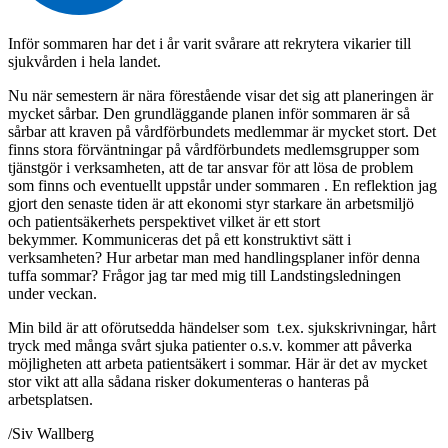
Inför sommaren har det i år varit svårare att rekrytera vikarier till
sjukvården i hela landet.
Nu när semestern är nära förestående visar det sig att planeringen är
mycket sårbar. Den grundläggande planen inför sommaren är så
sårbar att kraven på vårdförbundets medlemmar är mycket stort. Det
finns stora förväntningar på vårdförbundets medlemsgrupper som
tjänstgör i verksamheten, att de tar ansvar för att lösa de problem
som finns och eventuellt uppstår under sommaren . En reflektion jag
gjort den senaste tiden är att ekonomi styr starkare än arbetsmiljö
och patientsäkerhets perspektivet vilket är ett stort
bekymmer. Kommuniceras det på ett konstruktivt sätt i
verksamheten? Hur arbetar man med handlingsplaner inför denna
tuffa sommar? Frågor jag tar med mig till Landstingsledningen
under veckan.
Min bild är att oförutsedda händelser som t.ex. sjukskrivningar, hårt
tryck med många svårt sjuka patienter o.s.v. kommer att påverka
möjligheten att arbeta patientsäkert i sommar. Här är det av mycket
stor vikt att alla sådana risker dokumenteras o hanteras på
arbetsplatsen.
/Siv Wallberg