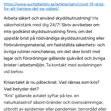
https://www.suntarbetsliv.se/artiklar/sam/covid-19-stod-
for-att-hantera-det-pa-jobbet/
Arbeta säkert och använd skyddsutrustning!
Ha
säkerhetstänk med dig 24/7!
Skriv avvikelser om
inte godkänd skyddsutrustning finns, om det
uppstår brist på nödvändiga skyddsutrustning eller
förbrukningsmaterial, om fastställda säkerhets- och
övriga rutiner nonchaleras, om det sker brott mot
lagar och förordningar gällande sjukvård och övriga
brister i arbetsmiljön.
Ta kontakt med avdelningen
vid behov.
Krisavtalet är nu påtecknat.
Vad räknas som kris?
Vad betyder det?
”Kris” gällande avtalet syftar på tex. en
naturkatastrof såsom bränder och översvämningar,
utbrott av epidemier eller pandemier, terrordåd eller