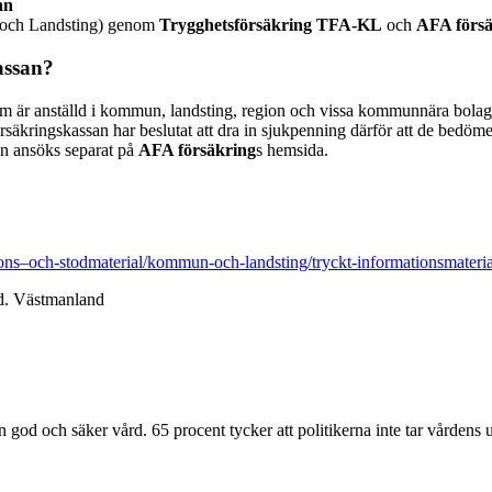
an
 och Landsting) genom
Trygghetsförsäkring TFA-KL
och
AFA försä
assan?
m är anställd i kommun, landsting, region och vissa kommunnära bolag 
rsäkringskassan har beslutat att dra in sjukpenning därför att de bedöme
en ansöks separat på
AFA försäkring
s hemsida.
ions–och-stodmaterial/kommun-och-landsting/tryckt-informationsmateria
vd. Västmanland
en god och säker vård. 65 procent tycker att politikerna inte tar vårdens