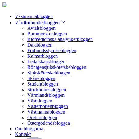
Västmannabloggen
Vårdförbundetbloggen
Avtalsbloggen
Barnmorskebloggen
Biomedicinska analytikerbloggen
Dalabloggen
Förbundsstyrelsebloggen
Kalmarbloggen
Ledarskapsbloggen
Röntgensjuksköterskebloggen
Sjuksköterskebloggen
Skånebloggen
Studentbloggen
Stockholmsbloggen
Värmlandsbloggen
Västbloggen
Västerbottenbloggen
Västmannabloggen
Örebrobloggen
Östergötlandsbloggen
Om bloggarna
Kontakt