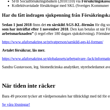
SFB Socialförsäkringsbalken (2010:110) via
Försäkringskass
Kollektivavtalade försäkringar med SKL (Sveriges Kommuner
Har du fått indragen sjukpenning från Försäkringsk
Sedan 1 juni 2018
finns det
en särskild AGS-KL-förmån
för dig so
som har inträffat efter 1 november 2018
. Den kan betalas ut när Fö
arbetsmarknaden”
(i regel efter 180 dagars sjukskrivning). Förmån
https://www.afaforsakring.se/privatperson/sarskild-ags-kl-forman/
Avtalet försäkrar, läs mer.
https://www.afaforsakring.se/globalassets/arbetsgivare–fack/informat
Sandra Gustavsson, leg. biomedicinska analytiker, styrelseledamot a
När tiden inte räcker
Bara 49 procent tycker att vårdpersonalen har tillräckligt med tid för 
Se våra lösningar!