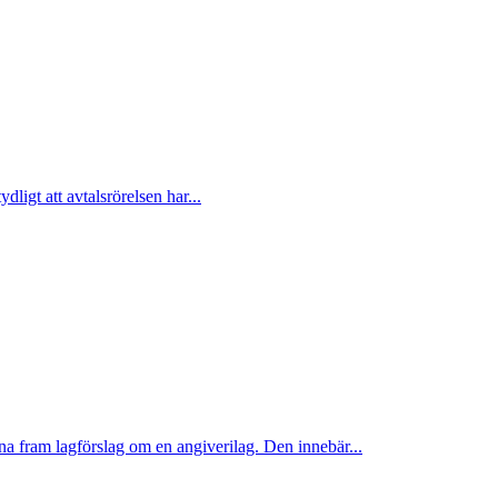
ligt att avtalsrörelsen har...
 fram lagförslag om en angiverilag. Den innebär...