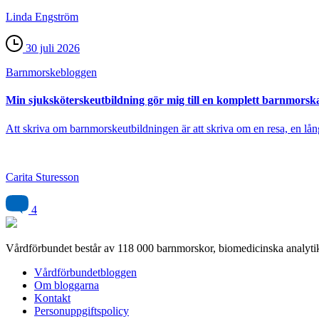
Linda Engström
30 juli 2026
Barnmorske­bloggen
Min sjuksköterskeutbildning gör mig till en komplett barnmorsk
Att skriva om barnmorskeutbildningen är att skriva om en resa, en lång
Carita Sturesson
4
Vårdförbundet består av 118 000 barnmorskor, biomedicinska analytik
Vårdförbundetbloggen
Om bloggarna
Kontakt
Personuppgiftspolicy