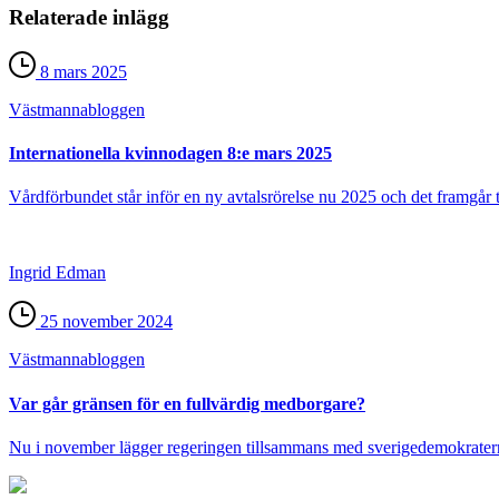
Relaterade inlägg
8 mars 2025
Västmanna­bloggen
Internationella kvinnodagen 8:e mars 2025
Vårdförbundet står inför en ny avtalsrörelse nu 2025 och det framgår tyd
Ingrid Edman
25 november 2024
Västmanna­bloggen
Var går gränsen för en fullvärdig medborgare?
Nu i november lägger regeringen tillsammans med sverigedemokraterna