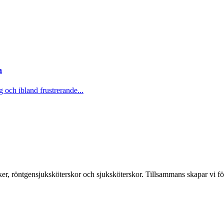
a
 och ibland frustrerande...
er, röntgensjuksköterskor och sjuksköterskor. Tillsammans skapar vi fö