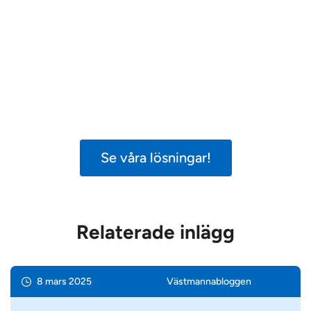
När tiden inte räcker
Bara 49 procent tycker att vårdpersonalen
har tillräckligt med tid för en god och säker
vård. 65 procent tycker att politikerna inte
tar vårdens utmaningar på allvar.
Tid för
säker vård
visar vägen framåt.
Se våra lösningar!
Relaterade inlägg
8 mars 2025
Västmanna­bloggen