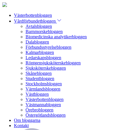
Västerbottenbloggen
Vårdförbundetbloggen
Avtalsbloggen
Barnmorskebloggen
Biomedicinska analytikerbloggen
Dalabloggen
Förbundsstyrelsebloggen
Kalmarbloggen
Ledarskapsbloggen
Röntgensjuksköterskebloggen
Sjuksköterskebloggen
Skånebloggen
Studentbloggen
Stockholmsbloggen
Värmlandsbloggen
Västbloggen
Västerbottenbloggen
Västmannabloggen
Örebrobloggen
Östergötlandsbloggen
Om bloggarna
Kontakt