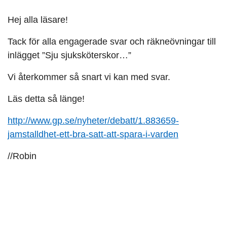
Hej alla läsare!
Tack för alla engagerade svar och räkneövningar till
inlägget ”Sju sjuksköterskor…”
Vi återkommer så snart vi kan med svar.
Läs detta så länge!
http://www.gp.se/nyheter/debatt/1.883659-
jamstalldhet-ett-bra-satt-att-spara-i-varden
//Robin
När tiden inte räcker
Bara 49 procent tycker att vårdpersonalen