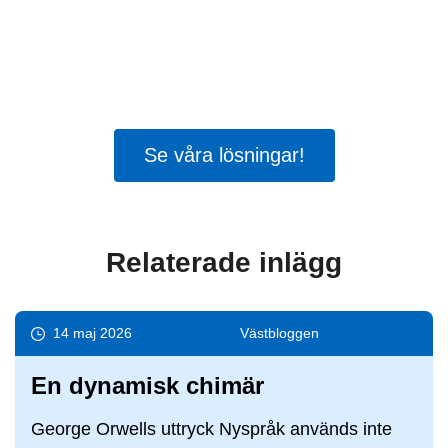
har tillräckligt med tid för en god och säker
vård. 65 procent tycker att politikerna inte
tar vårdens utmaningar på allvar.
Tid för
säker vård
visar vägen framåt.
Se våra lösningar!
Relaterade inlägg
14 maj 2026
Väst­bloggen
En dynamisk chimär
George Orwells uttryck Nyspråk används inte