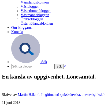
Värmlandsbloggen
Västbloggen
Västerbottenbloggen
Västmannabloggen
Örebrobloggen
Östergötlandsbloggen
Om bloggarna
Kontakt
Sök
×
En känsla av uppgivenhet. Lönesamtal.
Skrivet av
Martin Håland, Legitimerad sjuksköterska, anestesisjukskö
11 juni 2013