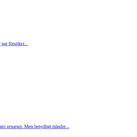
jag försöker...
er resurser. Men betydligt mindre...