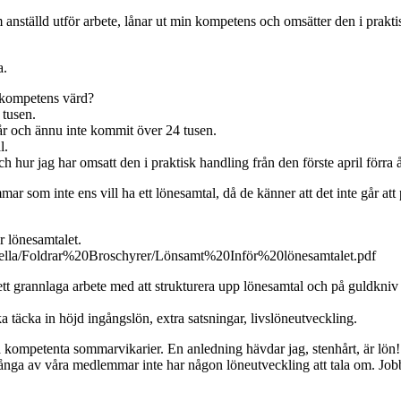
anställd utför arbete, lånar ut min kompetens och omsätter den i prakti
a.
 kompetens värd?
 tusen.
r och ännu inte kommit över 24 tusen.
l.
 hur jag har omsatt den i praktisk handling från den förste april förra år
r som inte ens vill ha ett lönesamtal, då de känner att det inte går att
r lönesamtalet.
nella/Foldrar%20Broschyrer/Lönsamt%20Inför%20lönesamtalet.pdf
r ett grannlaga arbete med att strukturera upp lönesamtal och på guldkn
 täcka in höjd ingångslön, extra satsningar, livslöneutveckling.
a kompetenta sommarvikarier. En anledning hävdar jag, stenhårt, är lön!
 många av våra medlemmar inte har någon löneutveckling att tala om. Jo