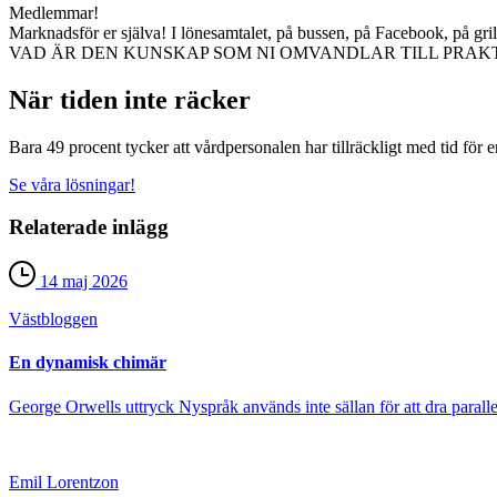
Medlemmar!
Marknadsför er själva! I lönesamtalet, på bussen, på Facebook, på grill
VAD ÄR DEN KUNSKAP SOM NI OMVANDLAR TILL PRAK
När tiden inte räcker
Bara 49 procent tycker att vårdpersonalen har tillräckligt med tid för 
Se våra lösningar!
Relaterade inlägg
14 maj 2026
Väst­bloggen
En dynamisk chimär
George Orwells uttryck Nyspråk används inte sällan för att dra parallel
Emil Lorentzon