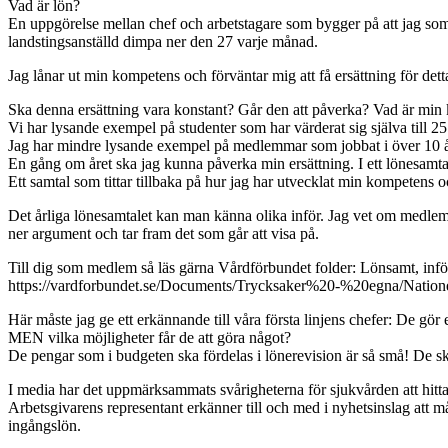
Vad är lön?
En uppgörelse mellan chef och arbetstagare som bygger på att jag som 
landstingsanställd dimpa ner den 27 varje månad.
Jag lånar ut min kompetens och förväntar mig att få ersättning för dett
Ska denna ersättning vara konstant? Går den att påverka? Vad är min
Vi har lysande exempel på studenter som har värderat sig själva till 25
Jag har mindre lysande exempel på medlemmar som jobbat i över 10 å
En gång om året ska jag kunna påverka min ersättning. I ett lönesamta
Ett samtal som tittar tillbaka på hur jag har utvecklat min kompetens och
Det årliga lönesamtalet kan man känna olika inför. Jag vet om medlemma
ner argument och tar fram det som går att visa på.
Till dig som medlem så läs gärna Vårdförbundet folder: Lönsamt, infö
https://vardforbundet.se/Documents/Trycksaker%20-%20egna/Natio
Här måste jag ge ett erkännande till våra första linjens chefer: De gö
MEN vilka möjligheter får de att göra något?
De pengar som i budgeten ska fördelas i lönerevision är så små! De ska
I media har det uppmärksammats svårigheterna för sjukvården att hitt
Arbetsgivarens representant erkänner till och med i nyhetsinslag att
ingångslön.