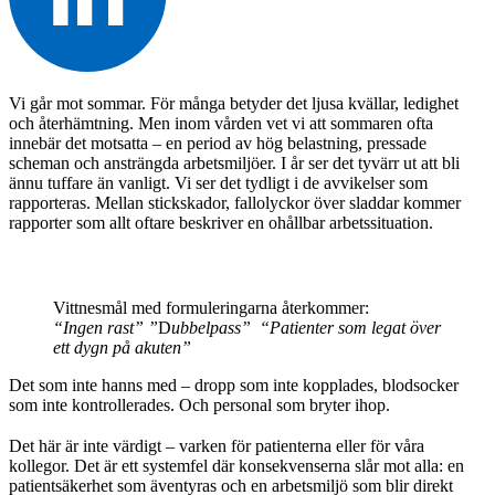
Vi går mot sommar. För många betyder det ljusa kvällar, ledighet
och återhämtning. Men inom vården vet vi att sommaren ofta
innebär det motsatta – en period av hög belastning, pressade
scheman och ansträngda arbetsmiljöer. I år ser det tyvärr ut att bli
ännu tuffare än vanligt. Vi ser det tydligt i de avvikelser som
rapporteras. Mellan stickskador, fallolyckor över sladdar kommer
rapporter som allt oftare beskriver en ohållbar arbetssituation.
Vittnesmål med formuleringarna återkommer:
“Ingen rast” ”
D
ubbelpass”
“Patienter som legat över
ett dygn på akuten”
Det som inte hanns med – dropp som inte kopplades, blodsocker
som inte kontrollerades. Och personal som bryter ihop.
Det här är inte värdigt – varken för patienterna eller för våra
kollegor. Det är ett systemfel där konsekvenserna slår mot alla: en
patientsäkerhet som äventyras och en arbetsmiljö som blir direkt