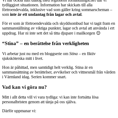
Vi har också haft dialog med regionens förhandlingschef där vi
tydliggjort situationen. Information har skickats till alla
förtroendevalda, inklusive vad som gäller kring sommarscheman –
som
inte är ett undantag från lagar och avtal
.
För er som är förtroendevalda och skyddsombud har vi tagit fram en
sammanställning av viktiga punkter, lagar och avtal att använda i ert
uppdrag. Har ni inte sett det så titta djupare i mailkorgen 😊
“Stina” – en berättelse från verkligheten
Vi arbetar just nu med en bloggserie om
Stina
– en fiktiv
sjuksköterska mitt i livet.
Hon är påhittad, men samtidigt helt verklig. Stina är en
sammansättning av berättelser, avvikelser och vittnesmål från vården
i Värmland idag. Serien kommer snart.
Vad kan vi göra nu?
Mitt i allt detta vill vi vara tydliga: vi kan inte fortsätta lösa
personalbristen genom att tänja på oss själva.
Därför uppmanar vi: