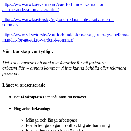
https://www.nwt.se/varmland/vardforbundet-varnar-for-
alarmerande-sommar-i-varden/
https://www.nwt.se/torsby/regionen-klarar-inte-akutvarden-i-
sommar/
https://www.vf.se/torsby/vardforbundet-kraver-atgarder-ge-cheferna-
mandat-for-att-sakra-varden-i-sommar/
Vårt budskap var tydligt:
Det krävs ansvar och konkreta åtgärder för att förbättra
arbetsmiljön – annars kommer vi inte kunna behålla eller rekrytera
personal.
Läget vi presenterade:
För få vårdplatser i förhållande till behovet
Hög arbetsbelastning:
Många och långa arbetspass
För få lediga dagar – otillräcklig återhämtning
Fler patienter per sjuksköterska