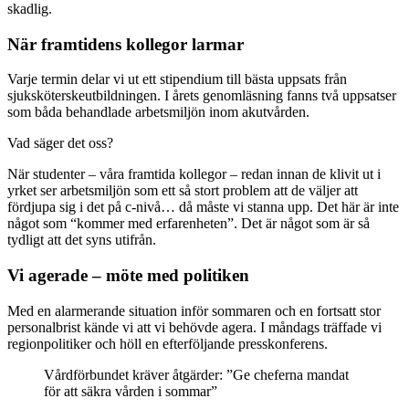
skadlig.
När framtidens kollegor larmar
Varje termin delar vi ut ett stipendium till bästa uppsats från
sjuksköterskeutbildningen. I årets genomläsning fanns två uppsatser
som båda behandlade arbetsmiljön inom akutvården.
Vad säger det oss?
När studenter – våra framtida kollegor – redan innan de klivit ut i
yrket ser arbetsmiljön som ett så stort problem att de väljer att
fördjupa sig i det på c-nivå… då måste vi stanna upp. Det här är inte
något som “kommer med erfarenheten”. Det är något som är så
tydligt att det syns utifrån.
Vi agerade – möte med politiken
Med en alarmerande situation inför sommaren och en fortsatt stor
personalbrist kände vi att vi behövde agera. I måndags träffade vi
regionpolitiker och höll en efterföljande presskonferens.
Vårdförbundet kräver åtgärder: ”Ge cheferna mandat
för att säkra vården i sommar”