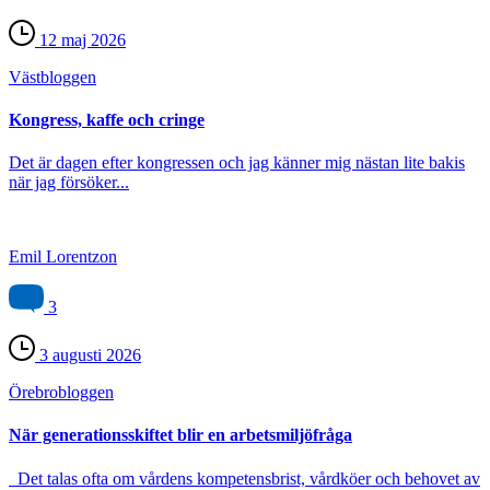
12 maj 2026
Väst­bloggen
Kongress, kaffe och cringe
Det är dagen efter kongressen och jag känner mig nästan lite bakis
när jag försöker...
Emil Lorentzon
3
3 augusti 2026
Örebro­bloggen
När generationsskiftet blir en arbetsmiljöfråga
Det talas ofta om vårdens kompetensbrist, vårdköer och behovet av