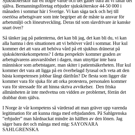
Sjuksköterskor har ett högre värde och det gäller bara att vi fattar det
själva. Bemanningsföretag erbjuder sjuksköterskor 44-50 000 i
månaden i sommar här i Sverige. Vi kan säga tack och hej till
oseriösa arbetsgivare som inte begriper att de måste ta ansvar för
arbetsmiljö och löneutveckling. Deras tid som slavdrivare är kanske
snart över?
Så tänker jag på patienterna, det kan bli jag, det kan bli du, vi kan
alla hamna i den situationen att vi behöver vård i sommar. Hur kul
kommer det att vara att behöva vård på ett sjukhus dränerat på
sjuksköterskekompetens? I detta perspektiv kommer graden av
arbetsgivarens ansvarslöshet i dagen, man utnyttjar inte bara
människor som arbetstagare, man skiter i patientsäkerheten. Hur kul
kommer det vara att ligga på en överbelagd fyrasal och veta att den
bästa kompetensen jobbar långt därifrån? De flesta som ligger där
kommer vara för sjuka för att orka protestera, personalen kommer
vara för stressade för att hinna skriva avvikelser. Den friska
allmänheten är inte medvetna om vidden av problemet, förrän det
drabbar dom själva.
I Norge är vår kompetens så värderad att man gräver upp varenda
legitimation för att kunna ringa med erbjudanden. På Sahlgrenska
”erbjuder” man hårdnackat mindre än hälften av den lönen. Jag
säger bara det och många med mig: SAYONARA
SAHLGRENSKA