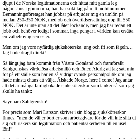
djupt i de Norska legitimationerna och hittat mitt gamla leg
någonstans i gömmorna, han har sökt tag på mitt mobilnummer.
Bemanningsföretaget han jobbar på erbjuder mig en timlön på
mellan 250-350 NOK, med ob och övertidsersättning upp till 550
NOK. Det är inte utan att det låter lockande, men jag har redan ett
jobb och behöver ledigt i sommar, inga pengar i världen kan ersätta
en välbehövlig semester.
Men om jag vore nyfärdig sjuksköterska, ung och fri som fågeln…
Jag hade dragit direkt!
Så långt jag bara kommit från Västra Götaland och framförallt
Sahlgrenskas värdelösa arbetsmiljö och löner. Aldrig att jag satt min
fot på ett ställe som har en så vidrigt cynisk personalpolitik om jag
hade minsta chans att välja. Älskade Norge, here I come! Jag antar
att det är många färdigbakade sjuksköterskor som tänker så som jag
skulle ha tänkt:
Sayonara Sahlgrenska!
För precis som Mari Larsson skriver i sin blogg; sjuksköterskor
finnes, ”men de väljer bort er som arbetsgivare för de vill inte slita ut
sig och riskera sin legitimation och patientsäkerheten till en usel
lön!”