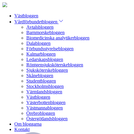
Västbloggen
Vårdförbundetbloggen
Avtalsbloggen
Barnmorskebloggen
Biomedicinska analytikerbloggen
Dalabloggen
Förbundsstyrelsebloggen
Kalmarbloggen
Ledarskapsbloggen
Röntgensjuksköterskebloggen
Sjuksköterskebloggen
Skånebloggen
Studentbloggen
Stockholmsbloggen
Värmlandsbloggen
Västbloggen
Västerbottenbloggen
Västmannabloggen
Örebrobloggen
Östergötlandsbloggen
Om bloggarna
Kontakt