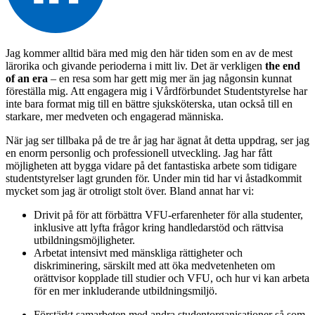
Jag kommer alltid bära med mig den här tiden som en av de mest
lärorika och givande perioderna i mitt liv. Det är verkligen
the end
of an era
– en resa som har gett mig mer än jag någonsin kunnat
föreställa mig. Att engagera mig i Vårdförbundet Studentstyrelse har
inte bara format mig till en bättre sjuksköterska, utan också till en
starkare, mer medveten och engagerad människa.
När jag ser tillbaka på de tre år jag har ägnat åt detta uppdrag, ser jag
en enorm personlig och professionell utveckling. Jag har fått
möjligheten att bygga vidare på det fantastiska arbete som tidigare
studentstyrelser lagt grunden för. Under min tid har vi åstadkommit
mycket som jag är otroligt stolt över. Bland annat har vi:
Drivit på för att förbättra VFU-erfarenheter för alla studenter,
inklusive att lyfta frågor kring handledarstöd och rättvisa
utbildningsmöjligheter.
Arbetat intensivt med mänskliga rättigheter och
diskriminering, särskilt med att öka medvetenheten om
orättvisor kopplade till studier och VFU, och hur vi kan arbeta
för en mer inkluderande utbildningsmiljö.
Förstärkt samarbeten med andra studentorganisationer
så som