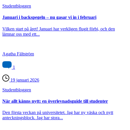
Student­bloggen
Januari i backspegeln – nu gasar vi in i februari
Vilken start på året! Januari har verkligen flugit förbi, och den
lämnar oss med ett...
Agatha Fältström
1
19 januari 2026
Student­bloggen
När allt känns nytt: en överlevnadsguide till studenter
Den första veckan på universitetet. Jag har ny väska och nytt
anteckningsblock. Jag har stora...