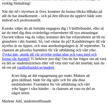
verklig förändring!
När din tid i styrelsen är över, kommer du kunna blicka tillbaka på
allt du har åstadkommit – och på den tillväxt du upplevt både som
individ och professionellt.
Kanske väljer du att fortsätta engagera dig i Vårdförbundet, eller så
tar du med dig dina ovärderliga erfarenheter till nya utmaningar.
Oavsett vilken väg du väljer, kommer den här erfarenheten att bli en
grundsten i din framtid. Så, vad väntar du på? Kandideringen till vår
styrelse är nu öppen, och sista ansökningsdagen är 30 september. Ta
chansen att påverka framtiden för vår utbildning och vårt yrke.
Tveka inte, ansök till vår styrelse redan idag och vara med och
forma vår framtid!
Vi
behöver just dig!
Om du har frågor om att vara
en del av studentstyrelsen eller vill veta mer vad det innebär, kan du
nå oss på
vardforbundet.se/student
Kom ihåg att ditt engagemang ger makt.
Makten att
göra skillnad, både för dig själv och för alla dina
medstudenter.
Framtiden för vår utbildning och vårt
yrke ligger i våra händer – ta chansen att vara en del av
något större.
Marlene Juhl, studentordförande