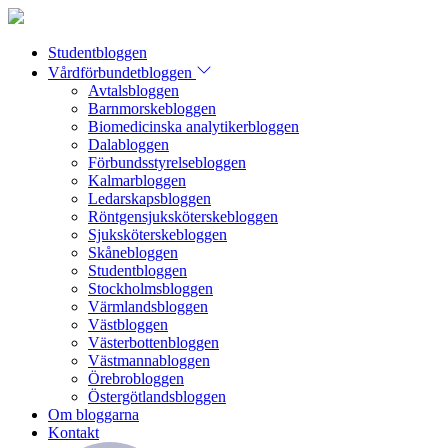
Studentbloggen
Vårdförbundetbloggen
Avtalsbloggen
Barnmorskebloggen
Biomedicinska analytikerbloggen
Dalabloggen
Förbundsstyrelsebloggen
Kalmarbloggen
Ledarskapsbloggen
Röntgensjuksköterskebloggen
Sjuksköterskebloggen
Skånebloggen
Studentbloggen
Stockholmsbloggen
Värmlandsbloggen
Västbloggen
Västerbottenbloggen
Västmannabloggen
Örebrobloggen
Östergötlandsbloggen
Om bloggarna
Kontakt