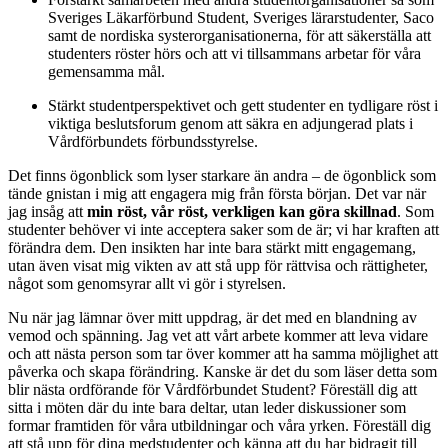
Sveriges Läkarförbund Student, Sveriges lärarstudenter, Saco
samt de nordiska systerorganisationerna
, för att säkerställa att
studenters röster hörs och att vi tillsammans arbetar för våra
gemensamma mål.
Stärkt studentperspektivet och gett studenter en tydligare röst i
viktiga beslutsforum genom att säkra en adjungerad plats i
Vårdförbundets förbundsstyrelse.
Det finns ögonblick som lyser starkare än andra – de ögonblick som
tände gnistan i mig att engagera mig från första början. Det var när
jag insåg att
min röst, vår röst, verkligen kan göra skillnad
. Som
studenter behöver vi inte acceptera saker som de är; vi har kraften att
förändra dem. Den insikten har inte bara stärkt mitt engagemang,
utan även visat mig vikten av att stå upp för rättvisa och rättigheter,
något som genomsyrar allt vi gör i styrelsen.
Nu när jag lämnar över mitt uppdrag, är det med en blandning av
vemod och spänning. Jag vet att vårt arbete kommer att leva vidare
och att nästa person som tar över kommer att ha samma möjlighet att
påverka och skapa förändring. Kanske är det du som läser detta som
blir nästa ordförande för Vårdförbundet Student? Föreställ dig att
sitta i möten där du inte bara deltar, utan leder diskussioner som
formar framtiden för våra utbildningar och våra yrken. Föreställ dig
att stå upp för dina medstudenter och känna att du har bidragit till