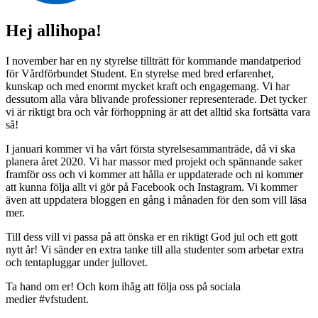
Hej allihopa!
I november har en ny styrelse tillträtt för kommande mandatperiod
för Vårdförbundet Student. En styrelse med bred erfarenhet,
kunskap och med enormt mycket kraft och engagemang. Vi har
dessutom alla våra blivande professioner representerade. Det tycker
vi är riktigt bra och vår förhoppning är att det alltid ska fortsätta vara
så!
I januari kommer vi ha vårt första styrelsesammanträde, då vi ska
planera året 2020. Vi har massor med projekt och spännande saker
framför oss och vi kommer att hålla er uppdaterade och ni kommer
att kunna följa allt vi gör på Facebook och
Instagram
. Vi kommer
även att uppdatera bloggen en gång i månaden för den som vill läsa
mer.
Till dess vill vi passa på att önska er en riktigt God jul och ett gott
nytt år! Vi sänder en extra tanke till alla studenter som arbetar extra
och tentapluggar under jullovet.
Ta hand om er! Och kom ihåg att följa oss på sociala
medier
#vfstudent.