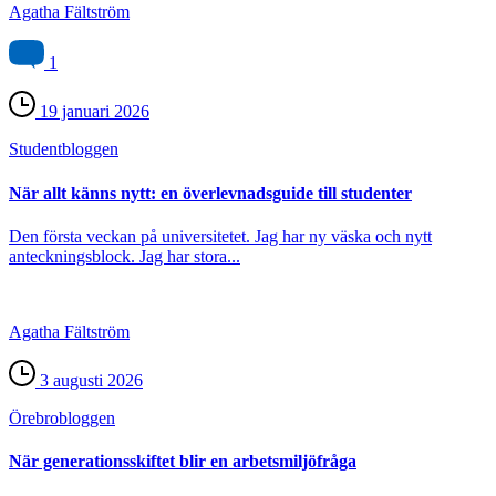
Agatha Fältström
1
19 januari 2026
Student­bloggen
När allt känns nytt: en överlevnadsguide till studenter
Den första veckan på universitetet. Jag har ny väska och nytt
anteckningsblock. Jag har stora...
Agatha Fältström
3 augusti 2026
Örebro­bloggen
När generationsskiftet blir en arbetsmiljöfråga