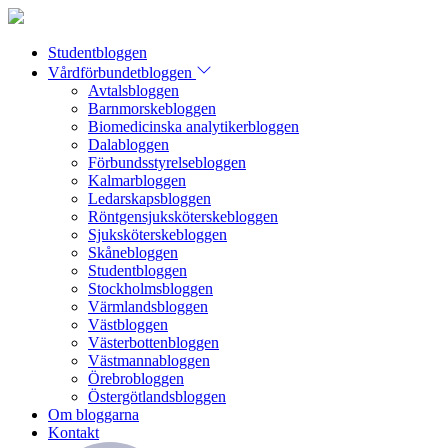
Studentbloggen
Vårdförbundetbloggen
Avtalsbloggen
Barnmorskebloggen
Biomedicinska analytikerbloggen
Dalabloggen
Förbundsstyrelsebloggen
Kalmarbloggen
Ledarskapsbloggen
Röntgensjuksköterskebloggen
Sjuksköterskebloggen
Skånebloggen
Studentbloggen
Stockholmsbloggen
Värmlandsbloggen
Västbloggen
Västerbottenbloggen
Västmannabloggen
Örebrobloggen
Östergötlandsbloggen
Om bloggarna
Kontakt