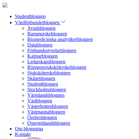
Studentbloggen
Vårdförbundetbloggen
Avtalsbloggen
Barnmorskebloggen
Biomedicinska analytikerbloggen
Dalabloggen
Förbundsstyrelsebloggen
Kalmarbloggen
Ledarskapsbloggen
Röntgensjuksköterskebloggen
Sjuksköterskebloggen
Skånebloggen
Studentbloggen
Stockholmsbloggen
Värmlandsbloggen
Västbloggen
Västerbottenbloggen
Västmannabloggen
Örebrobloggen
Östergötlandsbloggen
Om bloggarna
Kontakt