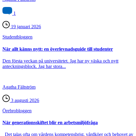
1
19 januari 2026
Student­bloggen
När allt känns nytt: en överlevnadsguide till studenter
Den första veckan på universitetet. Jag har ny väska och nytt
anteckningsblock. Jag har stora...
Agatha Fältström
3 augusti 2026
Örebro­bloggen
När generationsskiftet blir en arbetsmiljöfråga
Det talas ofta om vårdens kompetensbrist, vårdköer och behovet av