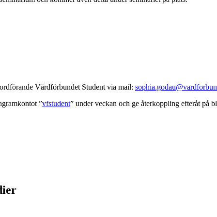
u, ordförande Vårdförbundet Student via mail:
sophia.godau@vardforbun
tagramkontot ”
vfstudent
” under veckan och ge återkoppling efteråt på 
dier