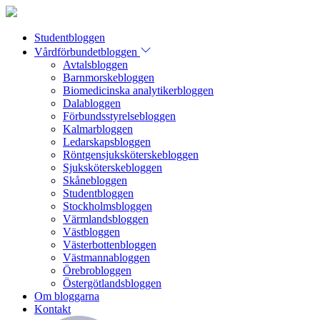
Studentbloggen
Vårdförbundetbloggen
Avtalsbloggen
Barnmorskebloggen
Biomedicinska analytikerbloggen
Dalabloggen
Förbundsstyrelsebloggen
Kalmarbloggen
Ledarskapsbloggen
Röntgensjuksköterskebloggen
Sjuksköterskebloggen
Skånebloggen
Studentbloggen
Stockholmsbloggen
Värmlandsbloggen
Västbloggen
Västerbottenbloggen
Västmannabloggen
Örebrobloggen
Östergötlandsbloggen
Om bloggarna
Kontakt