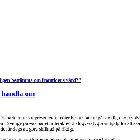
ntligen bestämma om framtidens vård?”
e handla om
partnerkrets representerar, möter beslutsfattare på samtliga policynivå
i Sverige provas här ett interaktivt dialogverktyg som hjälp för att ska
t är dags att göra skillnad på riktigt.
ta seminarium och kommer även delta under seminariet på plats.