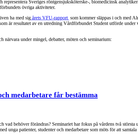
representera Sveriges röntgensjuksköterske-, biomedicinsk analytiker
örbundets övriga aktiviteter.
även ha med sig
årets VFU-rapport
som kommer släppas i och med Alme
 som är resultatet av en utredning Vårdförbundet Student utförde unde
h närvara under mingel, debatter, möten och seminarium:
 och medarbetare får bestämma
h vad behöver förändras? Seminariet har fokus på vårdens två största ut
ed unga patienter, studenter och medarbetare som möts för att samtala