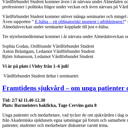
Vårdförbundet Student kommer även i år närvara under Almedalen och 
professioner i politiska frågor under veckan och även närvara på Vårdf
Vårdförbundet Student kommer utöver många seminarier och mingel 
Även rapporten ”
E-hälsa – ett obligatoriskt moment i utbildningen?
”
Almedalsveckan under seminarier kopplade till just e-hälsa.
Tre styrelsemedlemmar kommer i år närvara under Almedalsveckan oc
Sophia Godau, Ordförande Vårdförbundet Student
Anton Bräutigam, Ledamot Vårdförbundet Student
Björn Johansson, Ledamot Vårdförbundet Student
Vi är på plats i Visby från 1–6 juli!
Vårdförbundet Student deltar i seminariet:
Framtidens sjukvård – om unga patienter
Tid: 2/7 kl 11.40-12.30
Plats: Burmeisters bakficka, Tage Cervins gata 8
Unga patienter och medarbetare, vad tycker de om sjukvården i dag oc
från Akademiska sjukhusets egna satsningar på forum och samarbete m
patienter, studenter och medarbetare diskuterar varsitt tema.