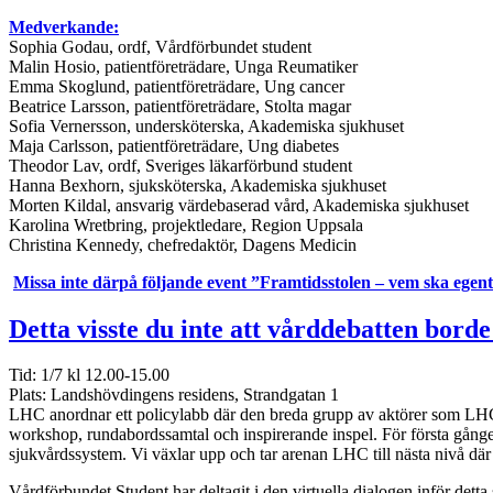
Medverkande:
Sophia Godau, ordf, Vårdförbundet student
Malin Hosio, patientföreträdare, Unga Reumatiker
Emma Skoglund, patientföreträdare, Ung cancer
Beatrice Larsson, patientföreträdare, Stolta magar
Sofia Vernersson, undersköterska, Akademiska sjukhuset
Maja Carlsson, patientföreträdare, Ung diabetes
Theodor Lav, ordf, Sveriges läkarförbund student
Hanna Bexhorn, sjuksköterska, Akademiska sjukhuset
Morten Kildal, ansvarig värdebaserad vård, Akademiska sjukhuset
Karolina Wretbring, projektledare, Region Uppsala
Christina Kennedy, chefredaktör, Dagens Medicin
Missa inte därpå följande event ”Framtidsstolen – vem ska ege
Detta visste du inte att vårddebatten bord
Tid: 1/7 kl 12.00-15.00
Plats: Landshövdingens residens, Strandgatan 1
LHC anordnar ett policylabb där den breda grupp av aktörer som LHC:s 
workshop, rundabordssamtal och inspirerande inspel. För första gången 
sjukvårdssystem. Vi växlar upp och tar arenan LHC till nästa nivå där de
Vårdförbundet Student har deltagit i den virtuella dialogen inför det