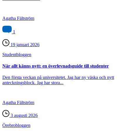
Agatha Fältström
1
19 januari 2026
Student­bloggen
När allt känns nytt: en överlevnadsguide till studenter
Den första veckan på universitetet. Jag har ny väska och nytt
anteckningsblock. Jag har stora...
Agatha Fältström
3 augusti 2026
Örebro­bloggen