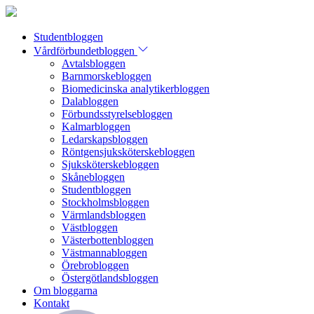
Studentbloggen
Vårdförbundetbloggen
Avtalsbloggen
Barnmorskebloggen
Biomedicinska analytikerbloggen
Dalabloggen
Förbundsstyrelsebloggen
Kalmarbloggen
Ledarskapsbloggen
Röntgensjuksköterskebloggen
Sjuksköterskebloggen
Skånebloggen
Studentbloggen
Stockholmsbloggen
Värmlandsbloggen
Västbloggen
Västerbottenbloggen
Västmannabloggen
Örebrobloggen
Östergötlandsbloggen
Om bloggarna
Kontakt