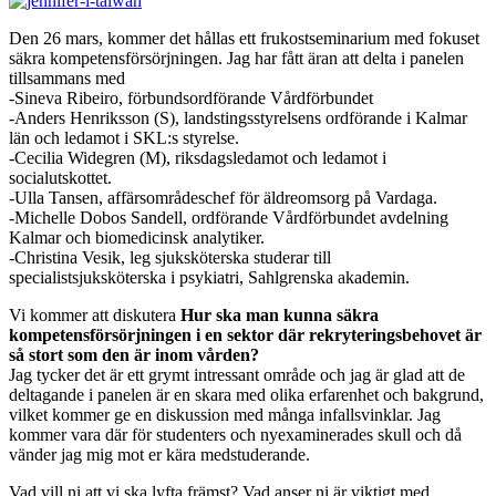
Den 26 mars, kommer det hållas ett frukostseminarium med fokuset
säkra kompetensförsörjningen. Jag har fått äran att delta i panelen
tillsammans med
-Sineva Ribeiro, förbundsordförande Vårdförbundet
-Anders Henriksson (S), landstingsstyrelsens ordförande i Kalmar
län och ledamot i SKL:s styrelse.
-Cecilia Widegren (M), riksdagsledamot och ledamot i
socialutskottet.
-Ulla Tansen, affärsområdeschef för äldreomsorg på Vardaga.
-Michelle Dobos Sandell, ordförande Vårdförbundet avdelning
Kalmar och biomedicinsk analytiker.
-Christina Vesik, leg sjuksköterska studerar till
specialistsjuksköterska i psykiatri, Sahlgrenska akademin.
Vi kommer att diskutera
Hur ska man kunna säkra
kompetensförsörjningen i en sektor där rekryteringsbehovet är
så stort som den är inom vården?
Jag tycker det är ett grymt intressant område och jag är glad att de
deltagande i panelen är en skara med olika erfarenhet och bakgrund,
vilket kommer ge en diskussion med många infallsvinklar. Jag
kommer vara där för studenters och nyexaminerades skull och då
vänder jag mig mot er kära medstuderande.
Vad vill ni att vi ska lyfta främst? Vad anser ni är viktigt med