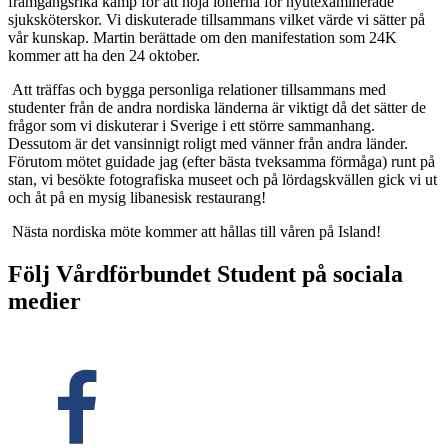
framgångsrika kamp för att höja lönerna för nyutexaminerade
sjuksköterskor. Vi diskuterade tillsammans vilket värde vi sätter på
vår kunskap. Martin berättade om den manifestation som 24K
kommer att ha den 24 oktober.
Att träffas och bygga personliga relationer tillsammans med
studenter från de andra nordiska länderna är viktigt då det sätter de
frågor som vi diskuterar i Sverige i ett större sammanhang.
Dessutom är det vansinnigt roligt med vänner från andra länder.
Förutom mötet guidade jag (efter bästa tveksamma förmåga) runt på
stan, vi besökte fotografiska museet och på lördagskvällen gick vi ut
och åt på en mysig libanesisk restaurang!
Nästa nordiska möte kommer att hållas till våren på Island!
Följ Vårdförbundet Student på sociala
medier