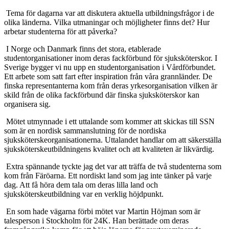
Tema för dagarna var att diskutera aktuella utbildningsfrågor i de
olika länderna. Vilka utmaningar och möjligheter finns det? Hur
arbetar studenterna för att påverka?
I Norge och Danmark finns det stora, etablerade
studentorganisationer inom deras fackförbund för sjuksköterskor. I
Sverige bygger vi nu upp en studentorganisation i Vårdförbundet.
Ett arbete som satt fart efter inspiration från våra grannländer. De
finska representanterna kom från deras yrkesorganisation vilken är
skild från de olika fackförbund där finska sjuksköterskor kan
organisera sig.
Mötet utmynnade i ett uttalande som kommer att skickas till SSN
som är en nordisk sammanslutning för de nordiska
sjuksköterskeorganisationerna. Uttalandet handlar om att säkerställa
sjuksköterskeutbildningens kvalitet och att kvaliteten är likvärdig.
Extra spännande tyckte jag det var att träffa de två studenterna som
kom från Färöarna. Ett nordiskt land som jag inte tänker på varje
dag. Att få höra dem tala om deras lilla land och
sjuksköterskeutbildning var en verklig höjdpunkt.
En som hade vägarna förbi mötet var Martin Höjman som är
talesperson i Stockholm för 24K. Han berättade om deras