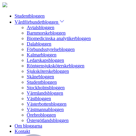
Studentbloggen
Vårdförbundetbloggen
Avtalsbloggen
Barnmorskebloggen
Biomedicinska analytikerbloggen
Dalabloggen
Förbundsstyrelsebloggen
Kalmarbloggen
Ledarskapsbloggen
Röntgensjuksköterskebloggen
Sjuksköterskebloggen
Skånebloggen
Studentbloggen
Stockholmsbloggen
Värmlandsbloggen
Västbloggen
Västerbottenbloggen
Västmannabloggen
Örebrobloggen
Östergötlandsbloggen
Om bloggarna
Kontakt