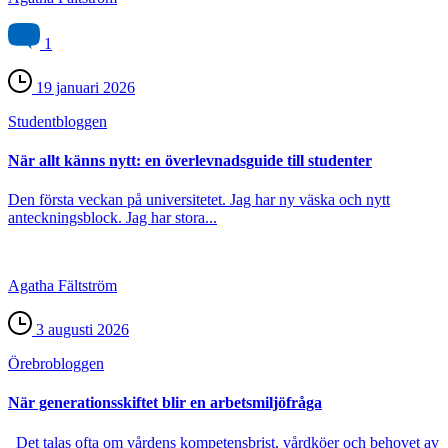
1
19 januari 2026
Student­bloggen
När allt känns nytt: en överlevnadsguide till studenter
Den första veckan på universitetet. Jag har ny väska och nytt
anteckningsblock. Jag har stora...
Agatha Fältström
3 augusti 2026
Örebro­bloggen
När generationsskiftet blir en arbetsmiljöfråga
Det talas ofta om vårdens kompetensbrist, vårdköer och behovet av