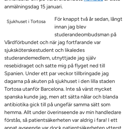
anmälningsdag 15 januari.
För knappt två år sedan, långt
Sjukhuset i Tortosa
innan jag blev
studerandeombudsman på
Vårdförbundet och när jag fortfarande var
sjuksköterskestudent och likaledes
studerandemedlem, utnyttjade jag själv
resebidraget och satte mig på flyget ned till
Spanien. Under ett par veckor tillbringade jag
dagarna på akuten på sjukhuset i den lilla staden
Tortosa utanför Barcelona. Inte så värst mycket
spanska kunde jag, men att sätta nålar och blanda
antibiotika gick till på ungefär samma sätt som
hemma. Allt under överinseende av min handledare
förstås, så patientsäkerheten var aldrig i fara! I ett
annat avseende var dock patientsäkerheten ytterst