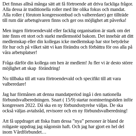
Det finnas alltså många sätt att få förtroende att driva fackliga frågor.
Alla dessa är traditionella roller med lite olika fokus och mandat.
Alla roller ( förutom kongressombud och valberedare) ger tillträde
till rum där arbetsgivaren finns och ger oss möjlighet att påverka!
Men ingen förtroendevald eller facklig organisation är stark om det
inte finns ett stort och starkt medlemsstöd bakom. Det innebär att ditt
medlemskap eller din kollegas icke medlemskap har stor betydelse
för hur och på vilket sätt vi kan förändra och förbättra för oss alla på
våra arbetsplatser!
Fråga därför din kollega om hen är medlem! Ju fler vi är desto större
möjlighet att skap förändring!
Nu tillbaka till att vara förtroendevald och specifikt till att vara
valberedare!
Jag har förmånen att denna mandatperiod ingå i den nationella
förbundsvalberedningen. Snart ( 15/9) startar nomineringstiden inför
kongressen 2022. Då ska en ny förbundsstyrelse väljas. De ska
också väljas avtalsråd, revisorer och en ny förbundsvalberedning!
Att få uppdraget att fiska fram dessa ”nya” personer är bland de
roligaste uppdrag jag någonsin haft. Och jag har gjort en hel del
inom Vårdförbundet…