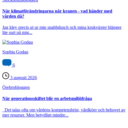
När klimatförändringarna når kranen - vad händer med
vården då?
Jag klev precis ut ur min snabbdusch och mina krukväxter blänger
lite surt på mig...
Sophia Godau
6
3 augusti 2026
Örebro­bloggen
När generationsskiftet blir en arbetsmiljöfråga
Det talas ofta om vårdens kompetensbrist, vårdköer och behovet av
mer resurser. Men betydligt mindre...