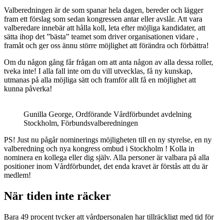
Valberedningen är de som spanar hela dagen, bereder och lägger
fram ett förslag som sedan kongressen antar eller avslår. Att vara
valberedare innebär att hålla koll, leta efter möjliga kandidater, att
sätta ihop det ”bästa” teamet som driver organisationen vidare ,
framåt och ger oss ännu större möjlighet att förändra och förbättra!
Om du någon gång får frågan om att anta någon av alla dessa roller,
tveka inte! I alla fall inte om du vill utvecklas, få ny kunskap,
utmanas på alla möjliga sätt och framför allt få en möjlighet att
kunna påverka!
Gunilla George, Ordförande Vårdförbundet avdelning
Stockholm, Förbundsvalberedningen
PS! Just nu pågår nominerings möjligheten till en ny styrelse, en ny
valberedning och nya kongress ombud i Stockholm ! Kolla in
nominera en kollega eller dig själv. Alla personer är valbara på alla
positioner inom Vårdförbundet, det enda kravet är förstås att du är
medlem!
När tiden inte räcker
Bara 49 procent tycker att vårdpersonalen har tillräckligt med tid för