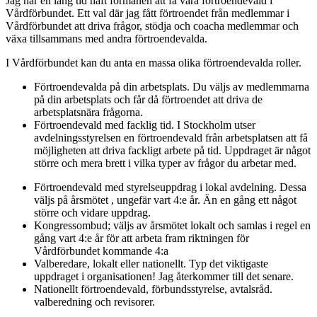
Jag har en lång tid haft förmånen att få vara förtroendevald i
Vårdförbundet. Ett val där jag fått förtroendet från medlemmar i
Vårdförbundet att driva frågor, stödja och coacha medlemmar och
växa tillsammans med andra förtroendevalda.
I Vårdförbundet kan du anta en massa olika förtroendevalda roller.
Förtroendevalda på din arbetsplats. Du väljs av medlemmarna
på din arbetsplats och får då förtroendet att driva de
arbetsplatsnära frågorna.
Förtroendevald med facklig tid. I Stockholm utser
avdelningsstyrelsen en förtroendevald från arbetsplatsen att få
möjligheten att driva fackligt arbete på tid. Uppdraget är något
större och mera brett i vilka typer av frågor du arbetar med.
Förtroendevald med styrelseuppdrag i lokal avdelning. Dessa
väljs på årsmötet , ungefär vart 4:e år. Än en gång ett något
större och vidare uppdrag.
Kongressombud; väljs av årsmötet lokalt och samlas i regel en
gång vart 4:e år för att arbeta fram riktningen för
Vårdförbundet kommande 4:a
Valberedare, lokalt eller nationellt. Typ det viktigaste
uppdraget i organisationen! Jag återkommer till det senare.
Nationellt förtroendevald, förbundsstyrelse, avtalsråd.
valberedning och revisorer.