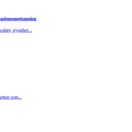
 ungdomsmottagning
litet, trygghet...
ettan som...