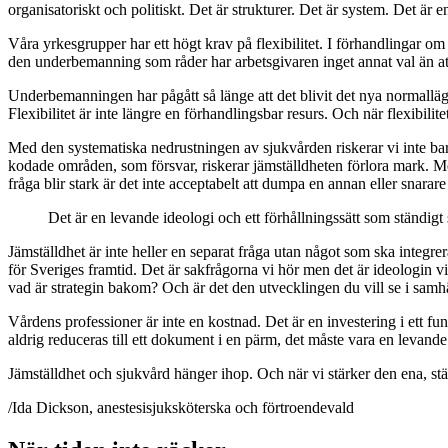
organisatoriskt och politiskt. Det är strukturer. Det är system. Det är e
Våra yrkesgrupper har ett högt krav på flexibilitet. I förhandlingar om 
den underbemanning som råder har arbetsgivaren inget annat val än att öv
Underbemanningen har pågått så länge att det blivit det nya normalläge
Flexibilitet är inte längre en förhandlingsbar resurs. Och när flexibilitet 
Med den systematiska nedrustningen av sjukvården riskerar vi inte bara 
kodade områden, som försvar, riskerar jämställdheten förlora mark. Med
fråga blir stark är det inte acceptabelt att dumpa en annan eller snarar
Det är en levande ideologi och ett förhållningssätt som ständigt 
Jämställdhet är inte heller en separat fråga utan något som ska integrera
för Sveriges framtid. Det är sakfrågorna vi hör men det är ideologin vi 
vad är strategin bakom? Och är det den utvecklingen du vill se i samhä
Vårdens professioner är inte en kostnad. Det är en investering i ett fu
aldrig reduceras till ett dokument i en pärm, det måste vara en levande 
Jämställdhet och sjukvård hänger ihop. Och när vi stärker den ena, stär
/Ida Dickson, anestesisjuksköterska och förtroendevald