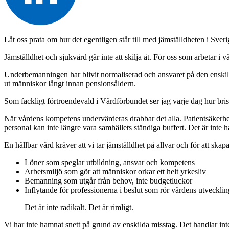
Låt oss prata om hur det egentligen står till med jämställdheten i Sveri
Jämställdhet och sjukvård går inte att skilja åt. För oss som arbetar i v
Underbemanningen har blivit normaliserad och ansvaret på den enskilde 
ut människor långt innan pensionsåldern.
Som fackligt förtroendevald i Vårdförbundet ser jag varje dag hur bris
När vårdens kompetens undervärderas drabbar det alla. Patientsäkerhet
personal kan inte längre vara samhällets ständiga buffert. Det är inte hål
En hållbar vård kräver att vi tar jämställdhet på allvar och för att ska
Löner som speglar utbildning, ansvar och kompetens
Arbetsmiljö som gör att människor orkar ett helt yrkesliv
Bemanning som utgår från behov, inte budgetluckor
Inflytande för professionerna i beslut som rör vårdens utvecklin
Det är inte radikalt. Det är rimligt.
Vi har inte hamnat snett på grund av enskilda misstag. Det handlar in