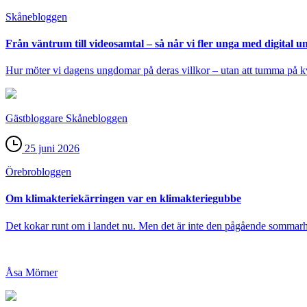
Skåne­bloggen
Från väntrum till videosamtal – så når vi fler unga med digital
Hur möter vi dagens ungdomar på deras villkor – utan att tumma på kva
Gästbloggare Skånebloggen
25 juni 2026
Örebro­bloggen
Om klimakteriekärringen var en klimakteriegubbe
Det kokar runt om i landet nu. Men det är inte den pågående sommarh
Åsa Mörner