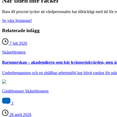
När tiden inte räcker
Bara 49 procent tycker att vårdpersonalen har tillräckligt med tid för 
Se våra lösningar!
Relaterade inlägg
7 juli 2026
Skåne­bloggen
Barnmorskan – akademikern som bär kvinnosjukvården, men är
Underbemanning och en ohållbar arbetsmiljö har blivit vardag för må
Gästbloggare Skånebloggen
1
28 april 2026