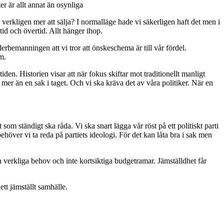
er är allt annat än osynliga
i verkligen mer att sälja? I normalläge hade vi säkerligen haft det men i
tid och övertid. Allt hänger ihop.
rbemanningen att vi tror att önskeschema är till vår fördel.
em.
en. Historien visar att när fokus skiftar mot traditionellt manligt
mer än en sak i taget. Och vi ska kräva det av våra politiker. När en
som ständigt ska råda. Vi ska snart lägga vår röst på ett politiskt parti
behöver vi ta reda på partiets ideologi. För det kan låta bra i sak men
n verkliga behov och inte kortsiktiga budgetramar. Jämställdhet får
ett jämställt samhälle.