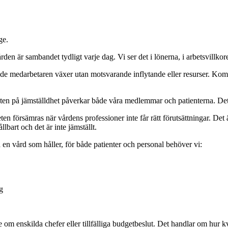
ge.
ården är sambandet tydligt varje dag. Vi ser det i lönerna, i arbetsvillko
medarbetaren växer utan motsvarande inflytande eller resurser. Kompetens
ten på jämställdhet påverkar både våra medlemmar och patienterna. Det är
en försämras när vårdens professioner inte får rätt förutsättningar. De
lbart och det är inte jämställt.
pa en vård som håller, för både patienter och personal behöver vi:
g
te om enskilda chefer eller tillfälliga budgetbeslut. Det handlar om hur