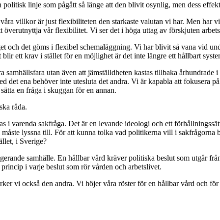
n politisk linje som pågått så länge att den blivit osynlig, men dess effekt
våra villkor är just flexibiliteten den starkaste valutan vi har. Men har v
erutnyttja vår flexibilitet. Vi ser det i höga uttag av förskjuten arbets
t och det göms i flexibel schemaläggning. Vi har blivit så vana vid unde
blir ett krav i stället för en möjlighet är det inte längre ett hållbart syst
samhällsfara utan även att jämställdheten kastas tillbaka århundrade i tid
 det ena behöver inte utesluta det andra. Vi är kapabla att fokusera på 
e sätta en fråga i skuggan för en annan.
ska råda.
s i varenda sakfråga. Det är en levande ideologi och ett förhållningssätt 
måste lyssna till. För att kunna tolka vad politikerna vill i sakfrågorna 
llet, i Sverige?
ngerande samhälle. En hållbar vård kräver politiska beslut som utgår frå
princip i varje beslut som rör vården och arbetslivet.
ker vi också den andra. Vi höjer våra röster för en hållbar vård och för 