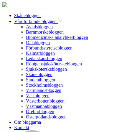
Skånebloggen
Vårdförbundetbloggen
Avtalsbloggen
Barnmorskebloggen
Biomedicinska analytikerbloggen
Dalabloggen
Förbundsstyrelsebloggen
Kalmarbloggen
Ledarskapsbloggen
Röntgensjuksköterskebloggen
Sjuksköterskebloggen
Skånebloggen
Studentbloggen
Stockholmsbloggen
Värmlandsbloggen
Västbloggen
Västerbottenbloggen
Västmannabloggen
Örebrobloggen
Östergötlandsbloggen
Om bloggarna
Kontakt