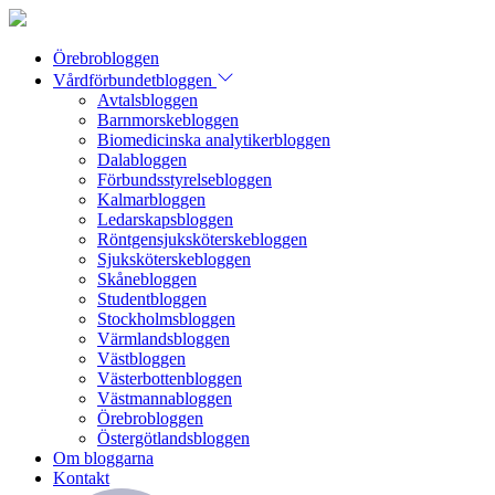
Örebrobloggen
Vårdförbundetbloggen
Avtalsbloggen
Barnmorskebloggen
Biomedicinska analytikerbloggen
Dalabloggen
Förbundsstyrelsebloggen
Kalmarbloggen
Ledarskapsbloggen
Röntgensjuksköterskebloggen
Sjuksköterskebloggen
Skånebloggen
Studentbloggen
Stockholmsbloggen
Värmlandsbloggen
Västbloggen
Västerbottenbloggen
Västmannabloggen
Örebrobloggen
Östergötlandsbloggen
Om bloggarna
Kontakt