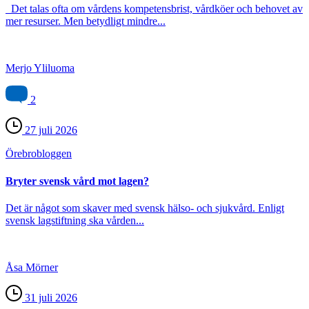
Det talas ofta om vårdens kompetensbrist, vårdköer och behovet av
mer resurser. Men betydligt mindre...
Merjo Yliluoma
2
27 juli 2026
Örebro­bloggen
Bryter svensk vård mot lagen?
Det är något som skaver med svensk hälso- och sjukvård. Enligt
svensk lagstiftning ska vården...
Åsa Mörner
31 juli 2026