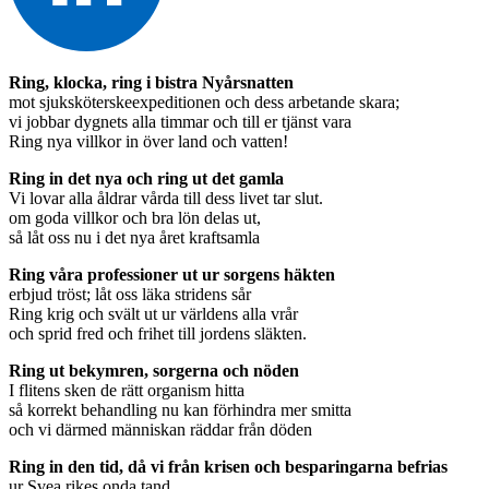
Ring, klocka, ring i bistra Nyårsnatten
mot sjuksköterskeexpeditionen och dess arbetande skara;
vi jobbar dygnets alla timmar och till er tjänst vara
Ring nya villkor in över land och vatten!
Ring in det nya och ring ut det gamla
Vi lovar alla åldrar vårda till dess livet tar slut.
om goda villkor och bra lön delas ut,
så låt oss nu i det nya året kraftsamla
Ring våra professioner ut ur sorgens häkten
erbjud tröst; låt oss läka stridens sår
Ring krig och svält ut ur världens alla vrår
och sprid fred och frihet till jordens släkten.
Ring ut bekymren, sorgerna och nöden
I flitens sken de rätt organism hitta
så korrekt behandling nu kan förhindra mer smitta
och vi därmed människan räddar från döden
Ring in den tid, då vi från krisen och besparingarna befrias
ur Svea rikes onda tand