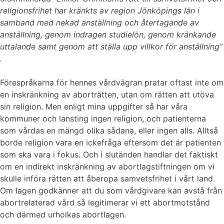
religionsfrihet har kränkts av region Jönköpings län i
samband med nekad anställning och återtagande av
anställning, genom indragen studielön, genom kränkande
uttalande samt genom att ställa upp villkor för anställning”
.
Förespråkarna för hennes vårdvägran pratar oftast inte om
en inskränkning av aborträtten, utan om rätten att utöva
sin religion. Men enligt mina uppgifter så har våra
kommuner och lansting ingen religion, och patienterna
som vårdas en mängd olika sådana, eller ingen alls. Alltså
borde religion vara en ickefråga eftersom det är patienten
som ska vara i fokus. Och i slutänden handlar det faktiskt
om en indirekt inskränkning av abortlagstiftningen om vi
skulle införa rätten att åberopa samvetsfrihet i vårt land.
Om lagen godkänner att du som vårdgivare kan avstå från
abortrelaterad vård så legitimerar vi ett abortmotstånd
och därmed urholkas abortlagen.