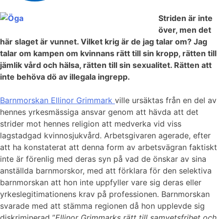
Striden är inte
över, men det
här slaget är vunnet. Vilket krig är de jag talar om? Jag
talar om kampen om kvinnans rätt till sin kropp, rätten till
jämlik vård och hälsa, rätten till sin sexualitet. Rätten att
inte behöva dö av illegala ingrepp.
Barnmorskan Ellinor Grimmark
ville ursäktas från en del av
hennes yrkesmässiga ansvar genom att hävda att det
strider mot hennes religion att medverka vid viss
lagstadgad kvinnosjukvård. Arbetsgivaren agerade, efter
att ha konstaterat att denna form av arbetsvägran faktiskt
inte är förenlig med deras syn på vad de önskar av sina
anställda barnmorskor, med att förklara för den selektiva
barnmorskan att hon inte uppfyller vare sig deras eller
yrkeslegitimationens krav på professionen. Barnmorskan
svarade med att stämma regionen då hon upplevde sig
diskriminerad ”
Ellinor Grimmarks rätt till samvetsfrihet och