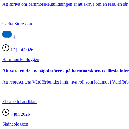
Att skriva om barnmorskeutbildningen är att skriva om en resa, en lång
Carita Sturesson
4
17 juni 2026
Barnmorske­bloggen
Att vara en del av något större - på barnmorskornas största inte
Att representera Vårdförbundet i min nya roll som ledamot i Vårdförb
Elisabeth Lindblad
7 juli 2026
Skåne­bloggen