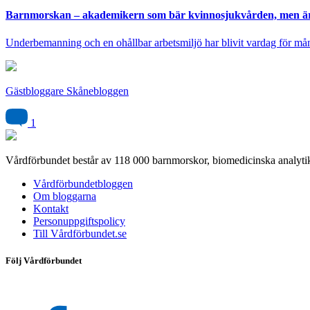
Barnmorskan – akademikern som bär kvinnosjukvården, men är
Underbemanning och en ohållbar arbetsmiljö har blivit vardag för må
Gästbloggare Skånebloggen
1
Vårdförbundet består av 118 000 barnmorskor, biomedicinska analytik
Vårdförbundetbloggen
Om bloggarna
Kontakt
Personuppgiftspolicy
Till Vårdförbundet.se
Följ Vårdförbundet