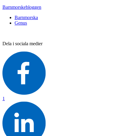
Barnmorskebloggen
Barnmorska
Genus
Dela i sociala medier
1