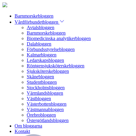
Barnmorskebloggen
Vårdförbundetbloggen
Avtalsbloggen
Barnmorskebloggen
Biomedicinska analytikerbloggen
Dalabloggen
Förbundsstyrelsebloggen
Kalmarbloggen
Ledarskapsbloggen
Röntgensjuksköterskebloggen
Sjuksköterskebloggen
Skånebloggen
Studentbloggen
Stockholmsbloggen
Värmlandsbloggen
Västbloggen
Västerbottenbloggen
Västmannabloggen
Örebrobloggen
Östergötlandsbloggen
Om bloggarna
Kontakt