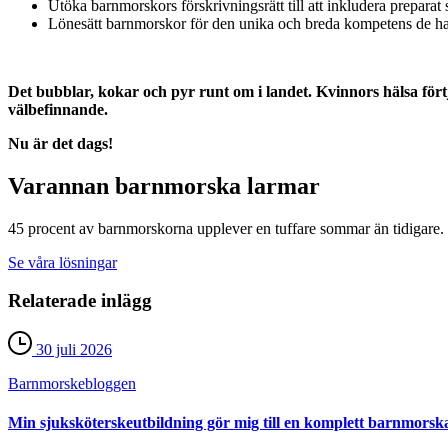
Utöka barnmorskors förskrivningsrätt till att inkludera preparat
Lönesätt barnmorskor för den unika och breda kompetens de har
Det bubblar, kokar och pyr runt om i landet. Kvinnors hälsa fö
välbefinnande.
Nu är det dags!
Varannan barnmorska larmar
45 procent av barnmorskorna upplever en tuffare sommar än tidigare.
Se våra lösningar
Relaterade inlägg
30 juli 2026
Barnmorske­bloggen
Min sjuksköterskeutbildning gör mig till en komplett barnmorsk