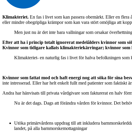
Klimakteriet.
En fas i livet som kan passera obemärkt. Eller en flera
eller mindre obegripliga krämpor som kan vara stört omöjliga att koppl
Men just nu är det inte bara vallningar som orsakar överhettning.
Efter att ha i princip totalt ignorerat medelålders kvinnor som sö
Kvinnor som tidigare kallats klimakteriekärringar; kvinnor som li
Klimakteriet- en naturlig fas i livet för halva befolkningen som 
Kvinnor som fattat mod och haft energi nog att söka för sina besv
inte intresserad. Eller har helt enkelt fullt med patienter som faktis
Andra har hänvisats till privata vårdgivare som fakturerat en halv förmö
Nu är det dags. Dags att förändra vården för kvinnor. Det behöv
Utöka primärvårdens uppdrag till att inkludera barnmorskeledda
landet, på alla barnmorskemottagningar