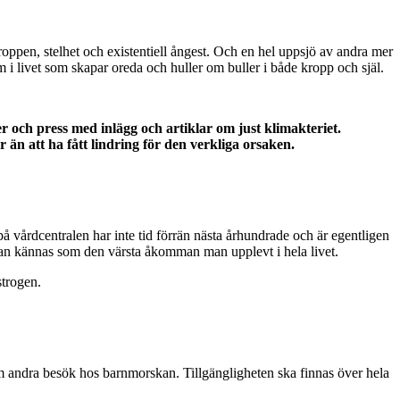
oppen, stelhet och existentiell ångest. Och en hel uppsjö av andra mer
m i livet som skapar oreda och huller om buller i både kropp och själ.
er och press med inlägg och artiklar om just klimakteriet.
 än att ha fått lindring för den verkliga orsaken.
å vårdcentralen har inte tid förrän nästa århundrade och är egentligen
et kan kännas som den värsta åkomman man upplevt i hela livet.
strogen.
m andra besök hos barnmorskan. Tillgängligheten ska finnas över hela