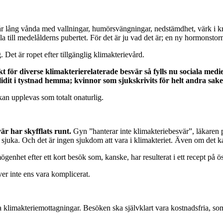
 år lång vånda med vallningar, humörsvängningar, nedstämdhet, värk i kr
a till medelålderns pubertet. För det är ju vad det är; en ny hormonstor
 Det är ropet efter tillgänglig klimakterievård.
kt för diverse klimakterierelaterade besvär så fylls nu sociala medi
dit i tystnad hemma; kvinnor som sjukskrivits för helt andra saker
kan upplevas som totalt onaturlig.
är har skyfflats runt.
Gyn ”hanterar inte klimakteriebesvär”, läkaren p
kt är sjuka. Och det är ingen sjukdom att vara i klimakteriet. Även om d
genhet efter ett kort besök som, kanske, har resulterat i ett recept på ö
er inte ens vara komplicerat.
 klimakteriemottagningar. Besöken ska självklart vara kostnadsfria, so