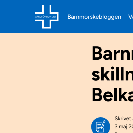
V
Barnmorskebloggen
Barn
skill
Belk
Skrivet
3 maj 2