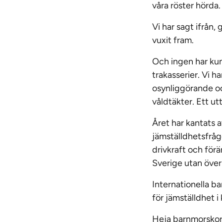
våra röster hörda.
Vi har sagt ifrån
vuxit fram.
Och ingen har ku
trakasserier. Vi ha
osynliggörande och
våldtäkter. Ett u
Året har kantats 
jämställdhetsfrågo
drivkraft och förä
Sverige utan över
Internationella b
för jämställdhet i
Heja barnmorskor,