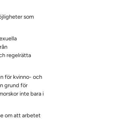
öjligheter som
exuella
från
ch regelrätta
 för kvinno-­ och
en grund för
morskor inte bara i
se om att arbetet