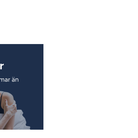
r
mmar än