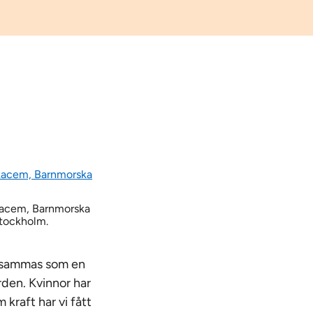
kacem, Barnmorska
tockholm.
rksammas som en
rden. Kvinnor har
kraft har vi fått