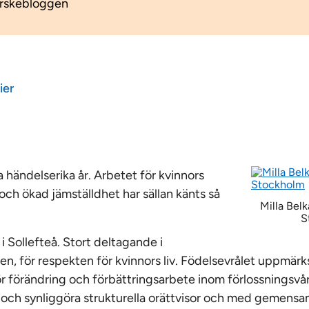
rskebloggen
ier
a händelserika år. Arbetet för kvinnors
 och ökad jämställdhet har sällan känts så
Milla Bel
S
i Sollefteå. Stort deltagande i
n, för respekten för kvinnors liv. Födelsevrålet uppmä
ör förändring och förbättringsarbete inom förlossningsvå
 och synliggöra strukturella orättvisor och med gemensam 