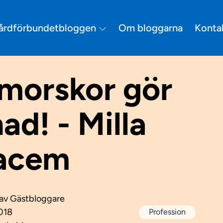
årdförbundetbloggen
Om bloggarna
Konta
morskor gör
nad! - Milla
acem
 av
Gästbloggare
018
Profession