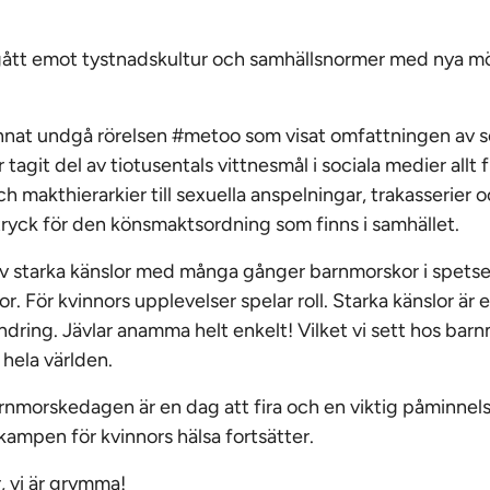
, gått emot tystnadskultur och samhällsnormer med nya m
nnat undgå rörelsen #metoo som visat omfattningen av s
r tagit del av tiotusentals vittnesmål i sociala medier allt 
 makthierarkier till sexuella anspelningar, trakasserier o
ttryck för den könsmaktsordning som finns i samhället.
av starka känslor med många gånger barnmorskor i spetsen
r. För kvinnors upplevelser spelar roll. Starka känslor är 
ndring. Jävlar anamma helt enkelt! Vilket vi sett hos barn
 hela världen.
arnmorskedagen är en dag att fira och en viktig påminnel
 kampen för kvinnors hälsa fortsätter.
 vi är grymma!