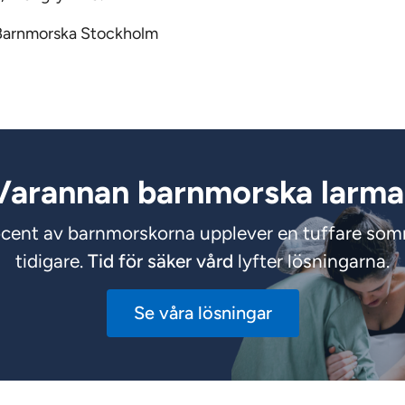
 Barnmorska Stockholm
Varannan barnmorska larma
cent av barnmorskorna upplever en tuffare so
tidigare.
Tid för säker vård
lyfter lösningarna.
Se våra lösningar