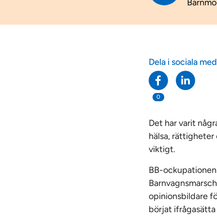
Barnmo
Dela i sociala med
0
Det har varit någr
hälsa, rättigheter
viktigt.
BB-­ockupationen 
Barnvagnsmarsche
opinionsbildare f
börjat ifrågasätta