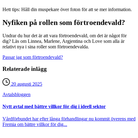
Hett tips: Håll din muspekare över foton för att se mer information.
Nyfiken på rollen som förtroendevald?
Undrar du hur det är att vara förtroendevald, om det är något för
dig? Läs om Linnea, Marlene, Argjentina och Love som alla är
relativt nya i sina roller som förtroendevalda.
Passar jag som förtroendevald?
Relaterade inlägg
20 augusti 2025
Avtals­bloggen
Nytt avtal med bättre villkor för dig i ideell sektor
Vårdförbundet har efter långa förhandlingar nu kommit överens med
Fremia om bättre villkor för dig...