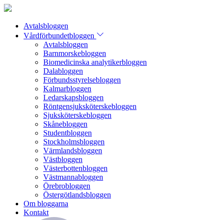
Avtalsbloggen
Vårdförbundetbloggen
Avtalsbloggen
Barnmorskebloggen
Biomedicinska analytikerbloggen
Dalabloggen
Förbundsstyrelsebloggen
Kalmarbloggen
Ledarskapsbloggen
Röntgensjuksköterskebloggen
Sjuksköterskebloggen
Skånebloggen
Studentbloggen
Stockholmsbloggen
Värmlandsbloggen
Västbloggen
Västerbottenbloggen
Västmannabloggen
Örebrobloggen
Östergötlandsbloggen
Om bloggarna
Kontakt