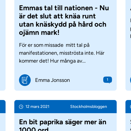
Emmas tal till nationen - Nu
är det slut att knäa runt
utan knäskydd på hård och
ojämn mark!
:
För er som missade mitt tal på
manifestationen, misströsta inte. Här
kommer det! Hur många av...
Emma Jonsson
1
12 mars 2021
Stockholms­bloggen
En bit paprika säger mer än
1000 ord