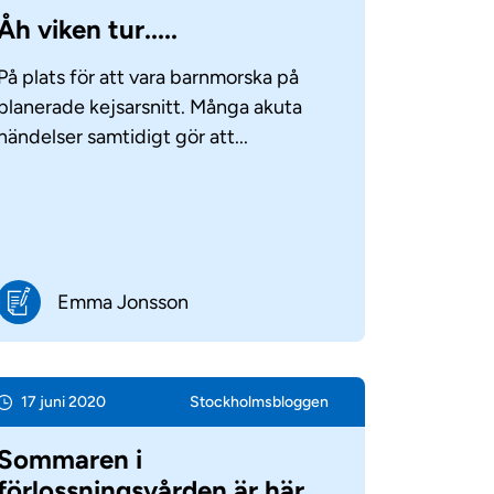
Åh viken tur.....
På plats för att vara barnmorska på
planerade kejsarsnitt. Många akuta
händelser samtidigt gör att...
Emma Jonsson
17 juni 2020
Stockholms­bloggen
Sommaren i
förlossningsvården är här