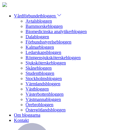
Vårdförbundetbloggen
Avtalsbloggen
Barnmorskebloggen
Biomedicinska analytikerbloggen
Dalabloggen
Förbundsstyrelsebloggen
Kalmarbloggen
Ledarskapsbloggen
Röntgensjuksköterskebloggen
Sjuksköterskebloggen
Skånebloggen
Studentbloggen
Stockholmsbloggen
Värmlandsbloggen
Västbloggen
Västerbottenbloggen
Västmannabloggen
Örebrobloggen
Östergötlandsbloggen
Om bloggarna
Kontakt