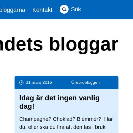
Sök
bloggarna
Kontakt
ndets bloggar
31 mars 2016
Örebro­bloggen
Idag är det ingen vanlig
dag!
Champagne? Choklad? Blommor? Har
du, eller ska du fira att den tas i bruk