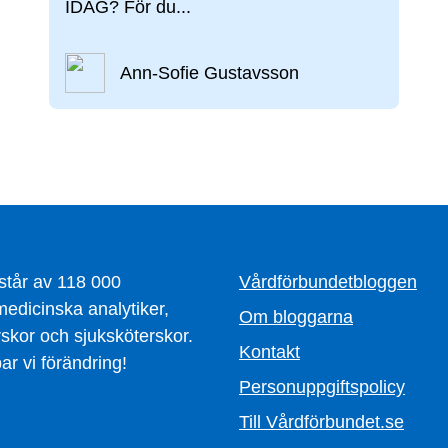
IDAG? För du...
Ann-Sofie Gustavsson
står av 118 000
Vårdförbundetbloggen
edicinska analytiker,
Om bloggarna
skor och sjuksköterskor.
Kontakt
r vi förändring!
Personuppgiftspolicy
Till Vårdförbundet.se