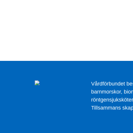
Vårdförbundet be
barnmorskor, biom
röntgensjuksköter
Tillsammans skapa