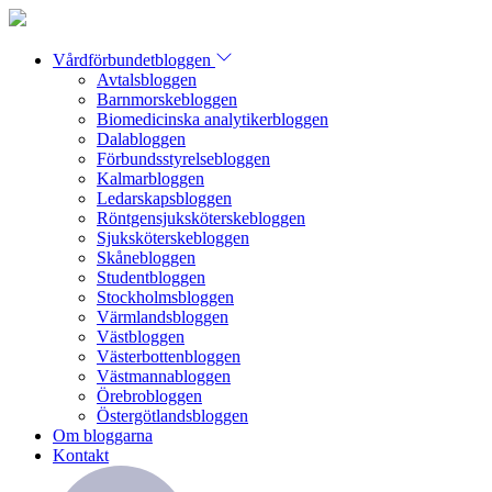
Vårdförbundetbloggen
Avtalsbloggen
Barnmorskebloggen
Biomedicinska analytikerbloggen
Dalabloggen
Förbundsstyrelsebloggen
Kalmarbloggen
Ledarskapsbloggen
Röntgensjuksköterskebloggen
Sjuksköterskebloggen
Skånebloggen
Studentbloggen
Stockholmsbloggen
Värmlandsbloggen
Västbloggen
Västerbottenbloggen
Västmannabloggen
Örebrobloggen
Östergötlandsbloggen
Om bloggarna
Kontakt