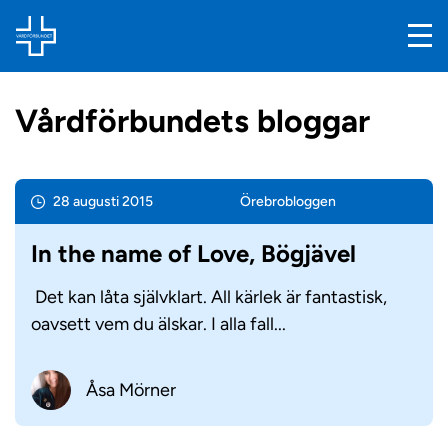
Vårdförbundets bloggar
28 augusti 2015
Örebro­bloggen
In the name of Love, Bögjävel
Det kan låta självklart. All kärlek är fantastisk,
oavsett vem du älskar. I alla fall...
Åsa Mörner